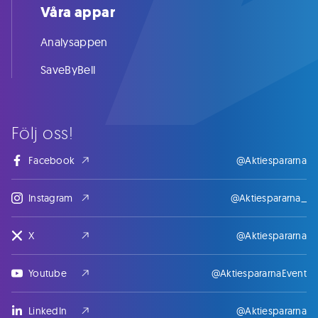
Våra appar
Analysappen
SaveByBell
Följ oss!
Facebook
@Aktiespararna
Instagram
@Aktiespararna_
X
@Aktiespararna
Youtube
@AktiespararnaEvent
LinkedIn
@Aktiespararna