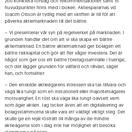
200 konkreta förslag och rekommendationer samt 15
huvudpunkter finns med i boken. Aktiespararnas vd
Joacim Olsson är tydlig med att skriften är till för att
påverka aktiemarknaden till det bättre.
– Vi presenterar vår syn på regelverket på marknaden. I
grunden handlar det om att vi ska skapa en bättre
aktiemarknad. En bättre aktiemarknad ger bolagen ett
bättre riskkapital och gör att fler vågar investera. Det är
något som ger oss ett bättre företagssamhälle i Sverige,
och det lägger grunden för välfärd och tillväxt, säger
han, och fortsätter:
– Den enskilde aktieägarens intressen ska tas tillvara och
väga lika tungt som en instutionell eller majoritetsägares
motsvarighet. En röst ska väga lika tungt oavsett vem
som äger aktien. Jag tycker även att en digitalisering av
bolagsstämmorna skulle vara ett väldigt viktigt steg. Det
skulle ge en rejäl rösträtt till många av de mindre
aktieägarna som i dag inte har möjlighet att besöka