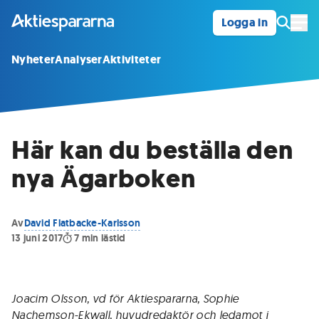
Logga in
Öpp
Nyheter
Analyser
Aktiviteter
Här kan du beställa den
nya Ägarboken
Av
David Flatbacke-Karlsson
13 juni 2017
7
min lästid
Joacim Olsson, vd för Aktiespararna, Sophie
Nachemson-Ekwall, huvudredaktör och ledamot i