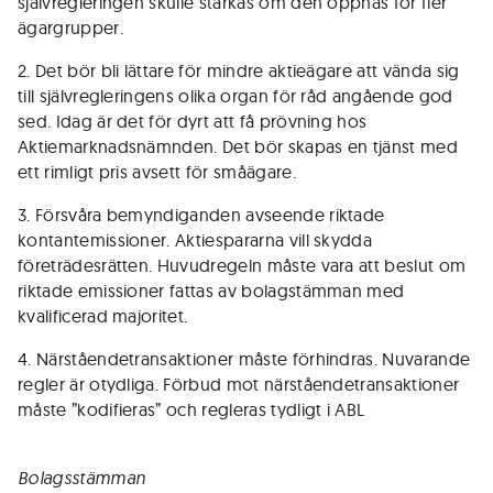
självregleringen skulle stärkas om den öppnas för fler
ägargrupper.
2. Det bör bli lättare för mindre aktieägare att vända sig
till självregleringens olika organ för råd angående god
sed. Idag är det för dyrt att få prövning hos
Aktiemarknadsnämnden. Det bör skapas en tjänst med
ett rimligt pris avsett för småägare.
3. Försvåra bemyndiganden avseende riktade
kontantemissioner. Aktiespararna vill skydda
företrädesrätten. Huvudregeln måste vara att beslut om
riktade emissioner fattas av bolagstämman med
kvalificerad majoritet.
4. Närståendetransaktioner måste förhindras. Nuvarande
regler är otydliga. Förbud mot närståendetransaktioner
måste ”kodifieras” och regleras tydligt i ABL
Bolagsstämman