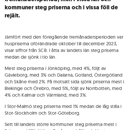
kommuner steg priserna och i vissa föll de
rejält.
Jämfört med den föregående tremånadersperioden var
huspriserna oförändrade oktober till december 2023,
visar siffror från SCB. I åtta av landets län steg priserna
medan de sjönk i tio län.
Mest steg priserna i Jönköping, med 4%, följt av
Gävleborg, med 3% och Dalarna, Gotland, Östergötland
och Skåne med 2%. På motsatt sida sjönk priserna mest i
Blekinge och Örebro, med 5%, följt av Norrbotten, med
4% och Kalmar och Värmland, med 3%.
I Stor-Malmö steg priserna med 1% medan de låg stilla i
Stor-Stockholm och Stor-Göteborg.
Sett till landets större kommuner steg priserna mest i