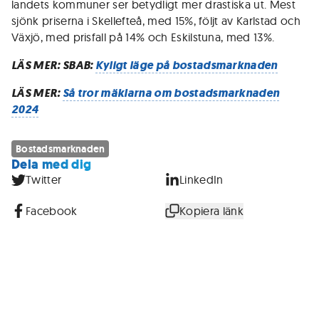
landets kommuner ser betydligt mer drastiska ut. Mest
sjönk priserna i Skellefteå, med 15%, följt av Karlstad och
Växjö, med prisfall på 14% och Eskilstuna, med 13%.
LÄS MER: SBAB:
Kyligt läge på bostadsmarknaden
LÄS MER:
Så tror mäklarna om bostadsmarknaden
2024
Bostadsmarknaden
Dela med dig
Twitter
LinkedIn
Facebook
Kopiera länk