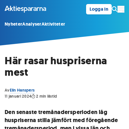
Logga in
Öpp
Nyheter
Analyser
Aktiviteter
Här rasar huspriserna
mest
Av
Elin Hanspers
11 januari 2024
2
min lästid
Den senaste tremånadersperioden låg
huspriserna stilla jämfört med föregående
tremånadersperiod, men i vissa län och