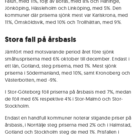
Falun, med 11%, följt av Borås, med 8% och Haninge,
Jönköping, Hässleholm och Linköping, med 5%. Den
kommuner där priserna sjönk mest var Karlskrona, med
11%, Örnsköldsvik, med 10% och Trollhättan, med 9%.
Stora fall på årsbasis
Jämfört med motsvarande period året före sjönk
småhuspriserna med 6% oktober till december. Endast i
ett län, Gotland, steg priserna, med 1%. Mest sjönk
priserna i Södermanland, med 10%, samt Kronoberg och
Västerbotten, med -9%.
I Stor-Göteborg föll priserna på årsbasis med 7%, medan
de föll med 6% respektive 4% i Stor-Malmö och Stor-
Stockholm.
Endast en handfull kommuner noterar stigande priser på
årsbasis, i Norrtälje steg priserna med 2% och i Halmstad,
Gotland och Stockholm steg de med 1%. Prisfallen i