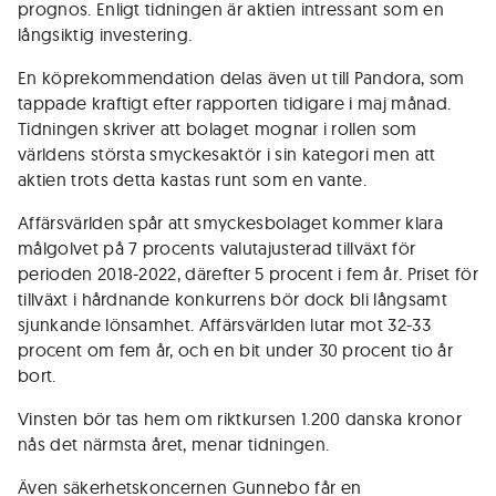
prognos. Enligt tidningen är aktien intressant som en
långsiktig investering.
En köprekommendation delas även ut till Pandora, som
tappade kraftigt efter rapporten tidigare i maj månad.
Tidningen skriver att bolaget mognar i rollen som
världens största smyckesaktör i sin kategori men att
aktien trots detta kastas runt som en vante.
Affärsvärlden spår att smyckesbolaget kommer klara
målgolvet på 7 procents valutajusterad tillväxt för
perioden 2018-2022, därefter 5 procent i fem år. Priset för
tillväxt i hårdnande konkurrens bör dock bli långsamt
sjunkande lönsamhet. Affärsvärlden lutar mot 32-33
procent om fem år, och en bit under 30 procent tio år
bort.
Vinsten bör tas hem om riktkursen 1.200 danska kronor
nås det närmsta året, menar tidningen.
Även säkerhetskoncernen Gunnebo får en