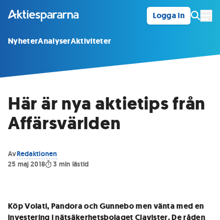
Logga in
Öpp
Nyheter
Analyser
Aktiviteter
Här är nya aktietips från
Affärsvärlden
Av
Redaktionen
25 maj 2018
3
min lästid
Köp Volati, Pandora och Gunnebo men vänta med en
investering i nätsäkerhetsbolaget Clavister. De råden