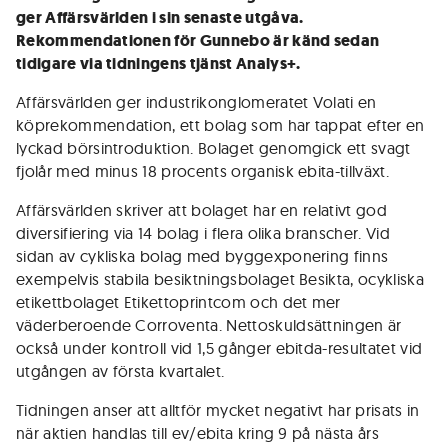
ger Affärsvärlden i sin senaste utgåva.
Rekommendationen för Gunnebo är känd sedan
tidigare via tidningens tjänst Analys+.
Affärsvärlden ger industrikonglomeratet Volati en
köprekommendation, ett bolag som har tappat efter en
lyckad börsintroduktion. Bolaget genomgick ett svagt
fjolår med minus 18 procents organisk ebita-tillväxt.
Affärsvärlden skriver att bolaget har en relativt god
diversifiering via 14 bolag i flera olika branscher. Vid
sidan av cykliska bolag med byggexponering finns
exempelvis stabila besiktningsbolaget Besikta, ocykliska
etikettbolaget Etikettoprintcom och det mer
väderberoende Corroventa. Nettoskuldsättningen är
också under kontroll vid 1,5 gånger ebitda-resultatet vid
utgången av första kvartalet.
Tidningen anser att alltför mycket negativt har prisats in
när aktien handlas till ev/ebita kring 9 på nästa års