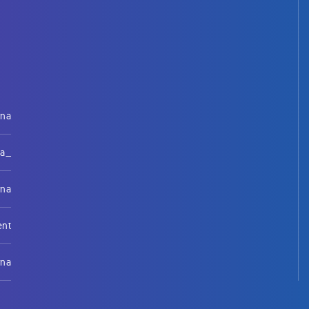
rna
na_
rna
ent
rna