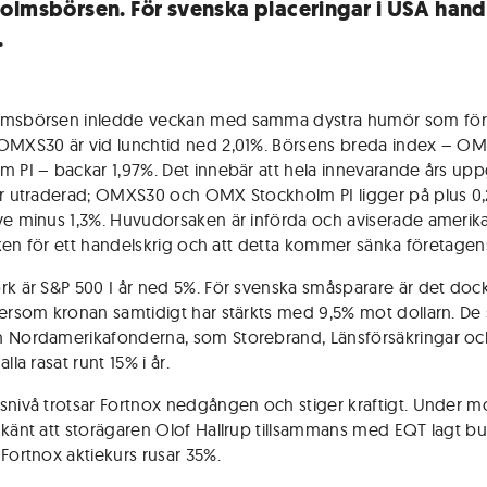
olmsbörsen. För svenska placeringar i USA hand
.
lmsbörsen inledde veckan med samma dystra humör som för
OMXS30 är vid lunchtid ned 2,01%. Börsens breda index – O
m PI – backar 1,97%. Det innebär att hela innevarande års upp
är utraderad; OMXS30 och OMX Stockholm PI ligger på plus 0
ve minus 1,3%. Huvudorsaken är införda och aviserade amerik
isken för ett handelskrig och att detta kommer sänka företagens
rk är S&P 500 I år ned 5%. För svenska småsparare är det dock
tersom kronan samtidigt har stärkts med 9,5% mot dollarn. De 
 Nordamerikafonderna, som Storebrand, Länsförsäkringar oc
alla rasat runt 15% i år.
snivå trotsar Fortnox nedgången och stiger kraftigt. Under 
 känt att storägaren Olof Hallrup tillsammans med EQT lagt b
 Fortnox aktiekurs rusar 35%.