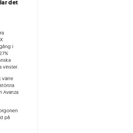
lar det
ra
MX
gång i
,27%
anska
 vinster.
 värre
största
h Avanza
morgonen
ud på