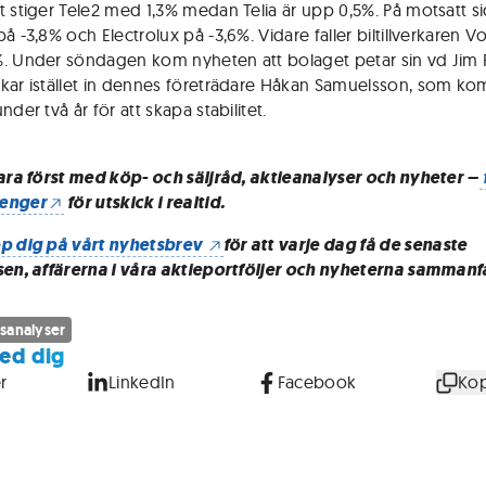
t stiger Tele2 med 1,3% medan Telia är upp 0,5%. På motsatt s
å -3,8% och Electrolux på -3,6%. Vidare faller biltillverkaren V
. Under söndagen kom nyheten att bolaget petar sin vd Ji
kar istället in dennes företrädare Håkan Samuelsson, som k
nder två år för att skapa stabilitet.
vara först med köp- och säljråd, aktieanalyser och nyheter –
enger
för utskick i realtid.
p dig på vårt nyhetsbrev
för att varje dag få de senaste
sen, affärerna i våra aktieportföljer och nyheterna sammanf
sanalyser
ed dig
r
LinkedIn
Facebook
Kop