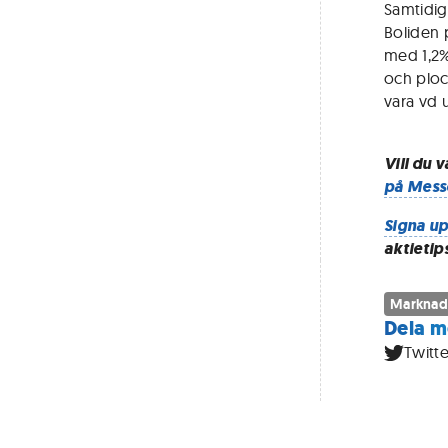
Samtidig
Boliden p
med 1,2%
och ploc
vara vd u
Vill du 
på Mess
Signa up
aktietip
Marknad
Dela m
Twitte