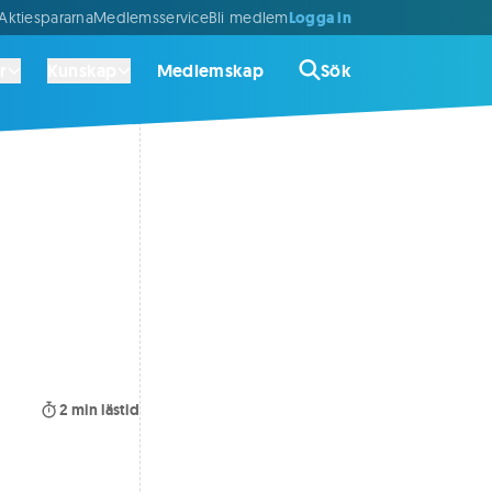
Logga in
ktiespararna
Medlemsservice
Bli medlem
r
Kunskap
Medlemskap
Sök
2
min lästid