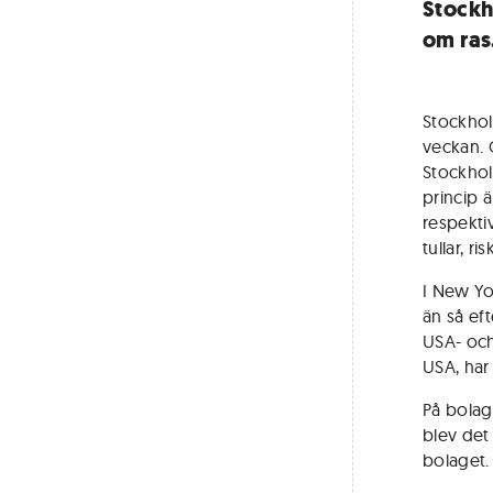
Stockh
om ras
Stockho
veckan. 
Stockhol
princip 
respekti
tullar, r
I New Yo
än så ef
USA- och
USA, har 
På bolag
blev det
bolaget.