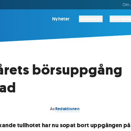
Om A
Nyheter
Investera
Aktivitete
årets börsuppgång
rad
Av
Redaktionen
xande tullhotet har nu sopat bort uppgången på