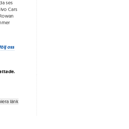
ida ses
olvo Cars
m Rowan
ommer
följ oss
attade.
iera länk