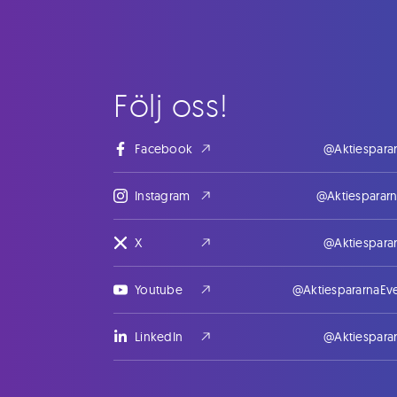
Följ oss!
Facebook
@Aktiespara
Instagram
@Aktiesparar
X
@Aktiespara
Youtube
@AktiespararnaEv
LinkedIn
@Aktiespara