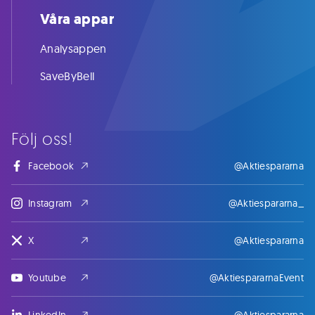
Våra appar
Analysappen
SaveByBell
Följ oss!
Facebook
@Aktiespararna
Instagram
@Aktiespararna_
X
@Aktiespararna
Youtube
@AktiespararnaEvent