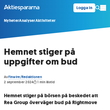
Logga in
Öpp
Nyheter
Analyser
Aktiviteter
Hemnet stiger på
uppgifter om bud
Av
Finwire/Redaktionen
2 september 2024
1
min lästid
Hemnet stiger på börsen på beskedet att
Rea Group överväger bud på Rightmove