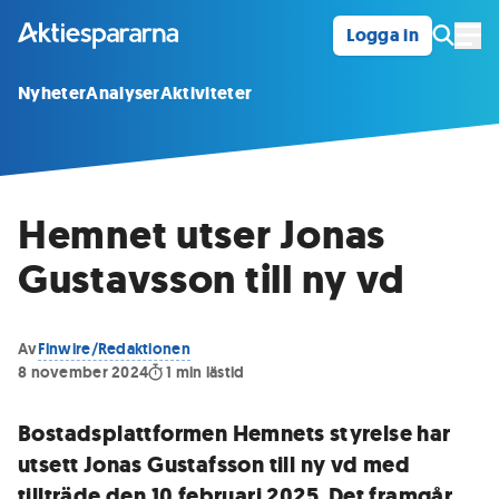
Logga in
Öpp
Nyheter
Analyser
Aktiviteter
Hemnet utser Jonas
Gustavsson till ny vd
Av
Finwire/Redaktionen
8 november 2024
1
min lästid
Bostadsplattformen Hemnets styrelse har
utsett Jonas Gustafsson till ny vd med
tillträde den 10 februari 2025. Det framgår