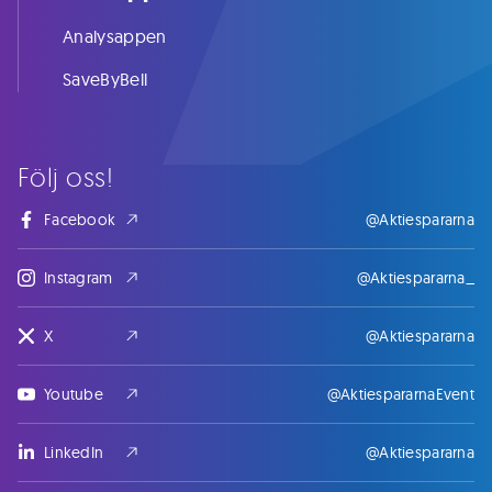
Analysappen
SaveByBell
Följ oss!
Facebook
@Aktiespararna
Instagram
@Aktiespararna_
X
@Aktiespararna
Youtube
@AktiespararnaEvent
LinkedIn
@Aktiespararna