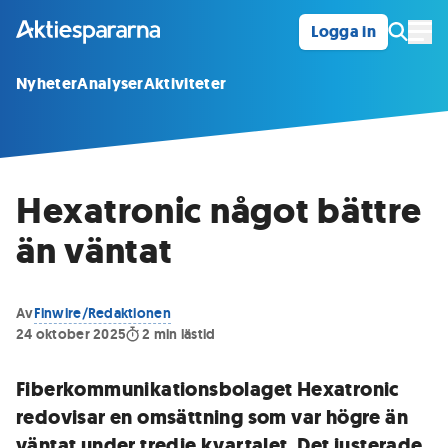
Logga in
Öpp
Nyheter
Analyser
Aktiviteter
Hexatronic något bättre
än väntat
Av
Finwire/Redaktionen
24 oktober 2025
2
min lästid
Fiberkommunikationsbolaget Hexatronic
redovisar en omsättning som var högre än
väntat under tredje kvartalet. Det justerade