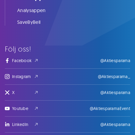
Analysappen
SaveByBell
Följ oss!
Facebook
@Aktiespararna
Instagram
@Aktiespararna_
X
@Aktiespararna
Youtube
@AktiespararnaEvent
LinkedIn
@Aktiespararna