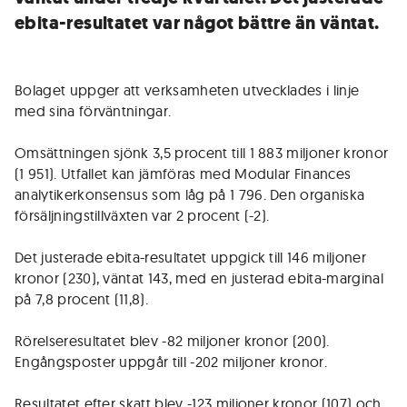
ebita-resultatet var något bättre än väntat.
Bolaget uppger att verksamheten utvecklades i linje
med sina förväntningar.
Omsättningen sjönk 3,5 procent till 1 883 miljoner kronor
(1 951). Utfallet kan jämföras med Modular Finances
analytikerkonsensus som låg på 1 796. Den organiska
försäljningstillväxten var 2 procent (-2).
Det justerade ebita-resultatet uppgick till 146 miljoner
kronor (230), väntat 143, med en justerad ebita-marginal
på 7,8 procent (11,8).
Rörelseresultatet blev -82 miljoner kronor (200).
Engångsposter uppgår till -202 miljoner kronor.
Resultatet efter skatt blev -123 miljoner kronor (107) och