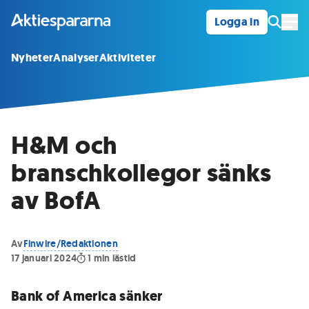
Logga in
Öpp
Nyheter
Analyser
Aktiviteter
H&M och
branschkollegor sänks
av BofA
Av
Finwire/Redaktionen
17 januari 2024
1
min lästid
Bank of America sänker