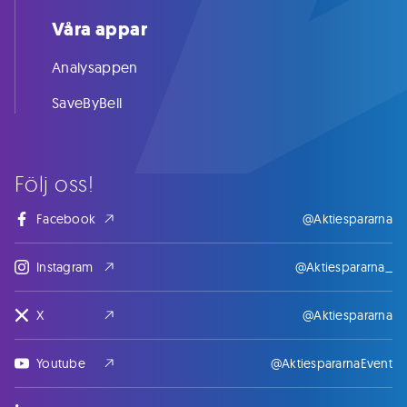
Våra appar
Analysappen
SaveByBell
Följ oss!
Facebook
@Aktiespararna
Instagram
@Aktiespararna_
X
@Aktiespararna
Youtube
@AktiespararnaEvent