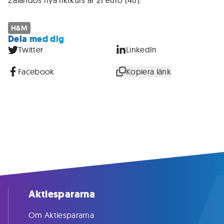
Zalandos nya riktkurs är 21 euro (40).
H&M
Dela med dig
Twitter
LinkedIn
Facebook
Kopiera länk
Aktiespararna
Om Aktiespararna