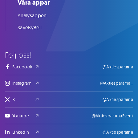
Våra appar
Analysappen
SaveByBell
Följ oss!
Facebook
@Aktiespararna
Instagram
@Aktiespararna_
X
@Aktiespararna
Youtube
@AktiespararnaEvent
LinkedIn
@Aktiespararna