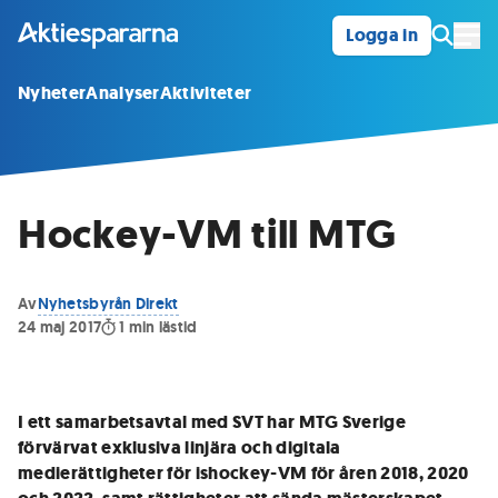
Logga in
Öpp
Nyheter
Analyser
Aktiviteter
Hockey-VM till MTG
Av
Nyhetsbyrån Direkt
24 maj 2017
1
min lästid
I ett samarbetsavtal med SVT har MTG Sverige
förvärvat exklusiva linjära och digitala
medierättigheter för ishockey-VM för åren 2018, 2020