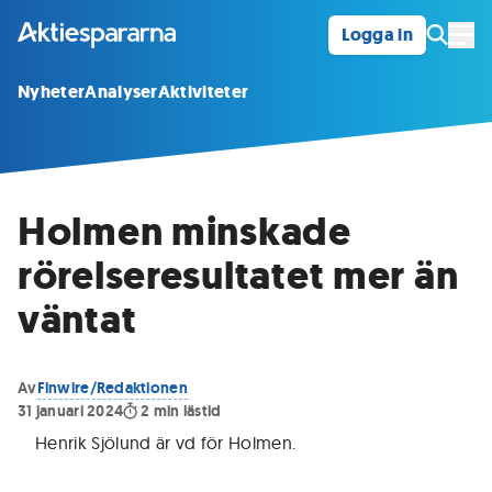
Logga in
Öpp
Nyheter
Analyser
Aktiviteter
Holmen minskade
rörelseresultatet mer än
väntat
Av
Finwire/Redaktionen
31 januari 2024
2
min lästid
Henrik Sjölund är vd för Holmen
.