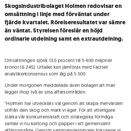
Skogsindustribolaget Holmen redovisar en
omsättning i linje med förväntat under
fjärde kvartalet. Rörelseresultatet var sämre
än väntat. Styrelsen föreslår en höjd
ordinarie utdelning samt en extrautdelning.
Omsättningen sjönk 13,5 procent till 5 400 miljoner
kronor (6 245). Utfallet kan jämföras med Factset
analytikerkonsensus som låg på 5 500.
Under morgonen meddelade även bolaget att man
lägger ihop två av sina affärsområden.
"Holmen har utvecklats väl genom att skapa mervärden
utifrån den skog och mark vi äger. För att ytterligare
stärka vår konkurrenskraft och strategiska förmåga
samlar vi nu kartong och papper i ett gemensamt
affärsområde. Genom sammanslagningen fokuserar vi