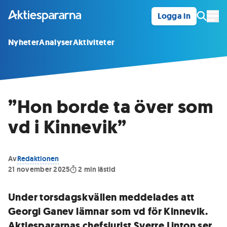
Logga in
Öpp
Nyheter
Analyser
Aktiviteter
”Hon borde ta över som
vd i Kinnevik”
Av
Redaktionen
21 november 2025
2
min lästid
Under torsdagskvällen meddelades att
Georgi Ganev lämnar som vd för Kinnevik.
Aktiespararnas chefsjurist Sverre Linton ser