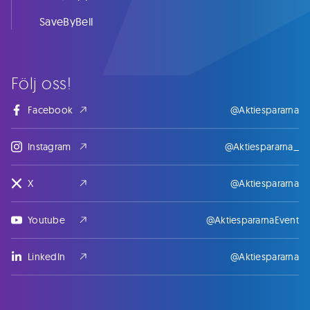
SaveByBell
Följ oss!
Facebook
@Aktiespararna
Instagram
@Aktiespararna_
X
@Aktiespararna
Youtube
@AktiespararnaEvent
LinkedIn
@Aktiespararna