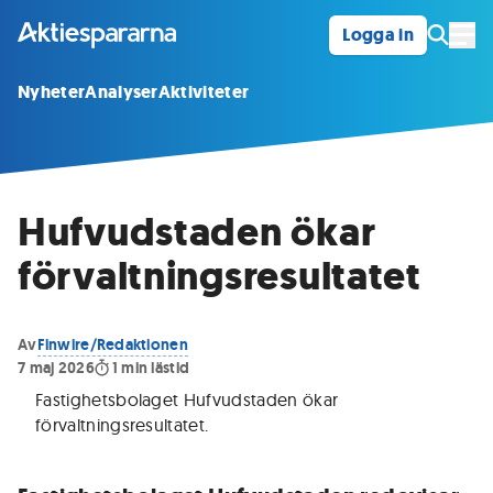
Logga in
Öpp
Nyheter
Analyser
Aktiviteter
Hufvudstaden ökar
förvaltningsresultatet
Av
Finwire/Redaktionen
7 maj 2026
1
min lästid
Fastighetsbolaget Hufvudstaden ökar
förvaltningsresultatet
.