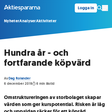
Logga in
Öpp
Nyheter
Analyser
Aktiviteter
Hundra år - och
fortfarande köpvärd
Av
Dag Rolander
6 december 2019
6
min lästid
Omstruktureringen av storbolaget skapar
värden som ger kurspotential. Risken är låg
och uppsidan räcker för ett köpråd.