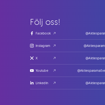
Följ oss!
Facebook
@Aktiespara
Instagram
@Aktiesparar
X
@Aktiespara
Youtube
@AktiespararnaEv
LinkedIn
@Aktiespara