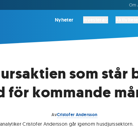
Om A
Nyheter
Investera
Aktivitete
ursaktien som står 
ad för kommande må
Av
Cristofer Andersson
 analytiker Cristofer Andersson går igenom husdjurssektorn
.