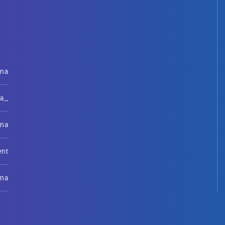
rna
na_
rna
ent
rna