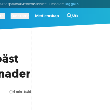
Logga in
ktiespararna
Medlemsservice
Bli medlem
r
Kunskap
Medlemskap
Sök
bäst
nader
6
min lästid