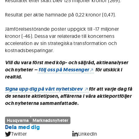
Resultatet efter skatt blev 125 miljoner kronor (269).
Resultat per aktie hamnade på 0,22 kronor (0,47).
Jämförelsestörande poster uppgick till -17 miljoner
kronor (-46). Dessa var relaterade till koncernens
acceleration av sin strategiska transformation och
kostnadsbesparingar.
Vill du vara först med köp- och säljråd, aktieanalyser
och nyheter –
följ oss på Messenger
för utskick i
realtid.
Signa upp dig på vårt nyhetsbrev
för att varje dag få
de senaste aktietipsen, affärerna i våra aktieportföljer
och nyheterna sammanfattade.
Husqvarna
Marknadsnyheter
Dela med dig
Twitter
LinkedIn