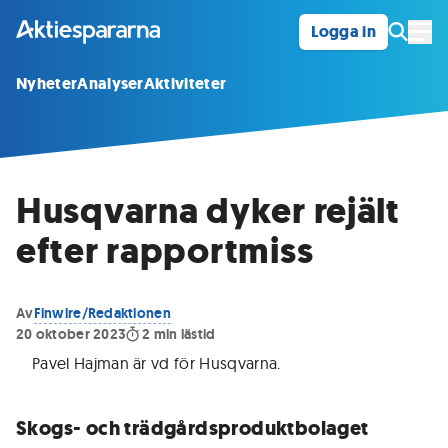
Logga in
Öpp
Nyheter
Analyser
Aktiviteter
Husqvarna dyker rejält
efter rapportmiss
Av
Finwire/Redaktionen
20 oktober 2023
2
min lästid
Pavel Hajman är vd för Husqvarna
.
Skogs- och trädgårdsproduktbolaget