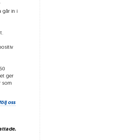
v
går in i
t.
positiv
 60
et ger
er som
följ oss
attade.