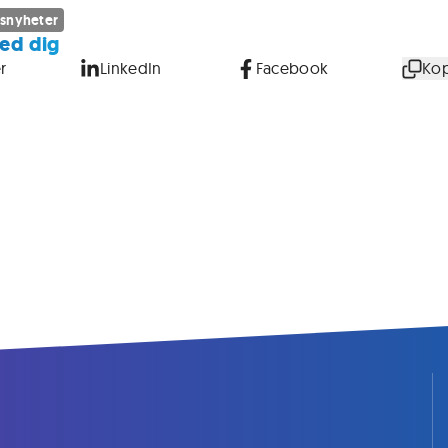
snyheter
ed dig
r
LinkedIn
Facebook
Kop