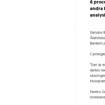
6 proc
andra 
analys
Danske 
Ålandsba
Banken j
Carnegie
”Det är 
delvis re
säsongen
Husqvarn
Pareto S
rörelser