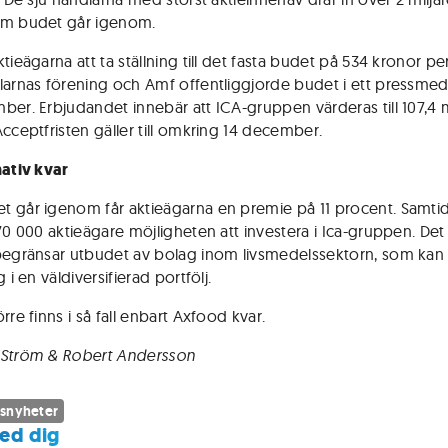
om budet går igenom.
tieägarna att ta ställning till det fasta budet på 534 kronor per
larnas förening och Amf offentliggjorde budet i ett pressme
ber. Erbjudandet innebär att ICA-gruppen värderas till 107,4 m
Acceptfristen gäller till omkring 14 december.
nativ kvar
 går igenom får aktieägarna en premie på 11 procent. Samtid
 70 000 aktieägare möjligheten att investera i Ica-gruppen. Det
begränsar utbudet av bolag inom livsmedelssektorn, som kan 
g i en väldiversifierad portfölj.
rre finns i så fall enbart Axfood kvar.
 Ström & Robert Andersson
snyheter
ed dig