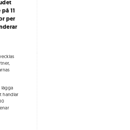
Budet
 på 11
or per
nderar
tvecklas
tner,
arnas
t lägga
t handlar
00
menar