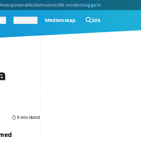
Logga in
ktiespararna
Medlemsservice
Bli medlem
r
Kunskap
Medlemskap
Sök
a
5
min lästid
 med