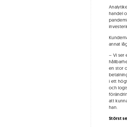
Analytik
handel o
pandemi
investeri
Kunderna
annat lå
– Vi ser 
hållbarh
en stor 
betalnin
i ett hö
och logis
förändri
att kunn
han.
Störst 