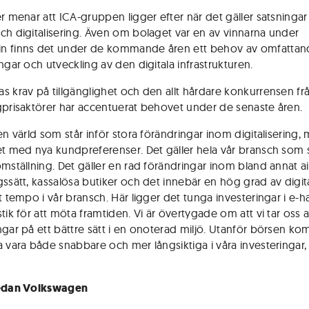
er menar att ICA-gruppen ligger efter när det gäller satsningar
ch digitalisering. Även om bolaget var en av vinnarna under
n finns det under de kommande åren ett behov av omfattan
ngar och utveckling av den digitala infrastrukturen.
s krav på tillgänglighet och den allt hårdare konkurrensen fr
gprisaktörer har accentuerat behovet under de senaste åren.
en värld som står inför stora förändringar inom digitalisering, 
et med nya kundpreferenser. Det gäller hela vår bransch som s
omställning. Det gäller en rad förändringar inom bland annat a
gssätt, kassalösa butiker och det innebär en hög grad av digita
gt tempo i vår bransch. Här ligger det tunga investeringar i e-
tik för att möta framtiden. Vi är övertygade om att vi tar oss 
ngar på ett bättre sätt i en onoterad miljö. Utanför börsen ko
a vara både snabbare och mer långsiktiga i våra investeringar,
sedan Volkswagen