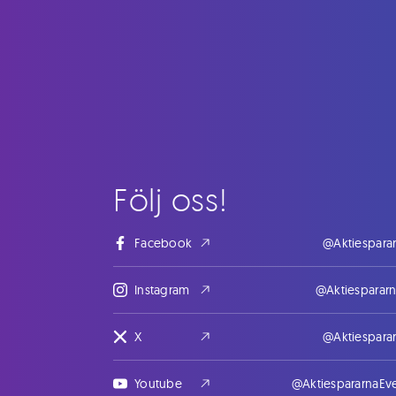
Följ oss!
Facebook
@Aktiespara
Instagram
@Aktiesparar
X
@Aktiespara
Youtube
@AktiespararnaEv