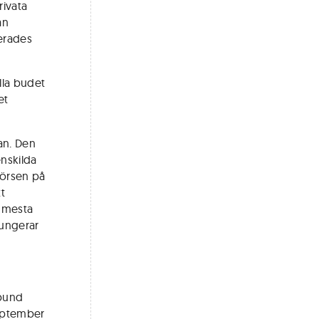
rivata
ån
erades
lla budet
et
an. Den
nskilda
börsen på
tt
n mesta
fungerar
rbund
september