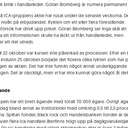
ark kritik i handlarledet. Göran Blomberg är numera permanent
å ICA-gruppens aktie har rusat under de senaste veckorna. D
 nivån på erbjudandet. Rykten om ett eller flera förestående
örsök har drivit upp priset. Göran Blomberg ser inga skäl att
a att informationen skulle ha läckt ut från handlarledet, men
r att det utreds.
ill 22 oktober var kursen inte påverkad av processen. Efter en
 industri 25 oktober började det florera olika rykten som har 
en av aktien. Det har inte funnits något annat underliggande sk
gen. Det är olyckligt, men vi har inte kunnat göra något åt det
gande
pen har ett brett ägande med totalt 70 000 ägare. Övrigt äg
idag bland annat av institutioner med omkring 0,5 till 2,5 proc
rna. Spiltan fonder, Black rock och Handelsbanken fonder är de
 Även flera Ica-handlare återfinns högt upp på dagligvarukedja
. De sju handlarna med störst aktieinnehav drar in över 2 milja