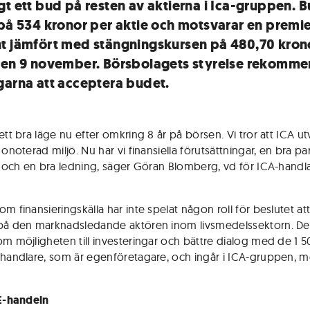
gt ett bud på resten av aktierna i Ica-gruppen. 
 på 534 kronor per aktie och motsvarar en premie
t jämfört med stängningskursen på 480,70 kron
den 9 november. Börsbolagets styrelse rekomme
garna att acceptera budet.
ett bra läge nu efter omkring 8 år på börsen. Vi tror att ICA u
 onoterad miljö. Nu har vi finansiella förutsättningar, en bra par
et och en bra ledning, säger Göran Blomberg, vd för ICA-handl
m finansieringskälla har inte spelat någon roll för beslutet at
på den marknadsledande aktören inom livsmedelssektorn. De
om möjligheten till investeringar och bättre dialog med de 1 5
 handlare, som är egenföretagare, och ingår i ICA-gruppen, 
 E-handeln