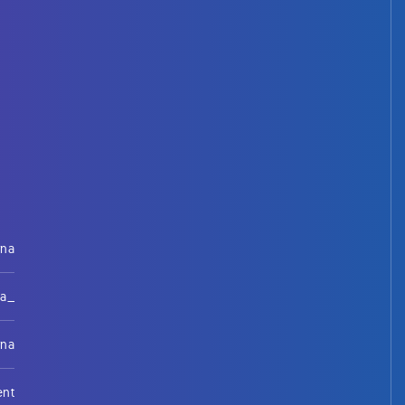
rna
na_
rna
ent