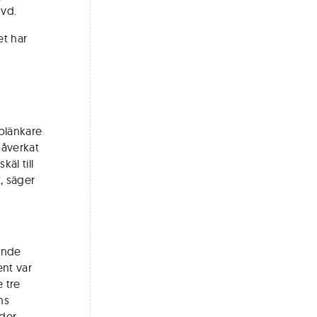
 vd.
et har
 blänkare
påverkat
äl till
, säger
ande
ent var
 tre
ns
rder