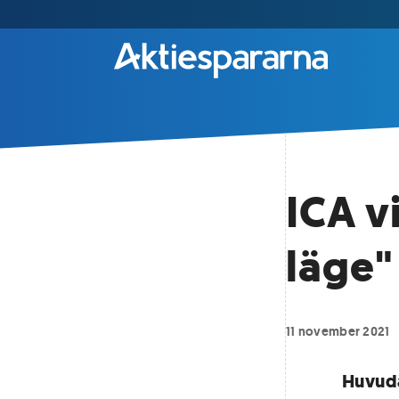
ICA v
läge"
11 november 2021
Huvudä