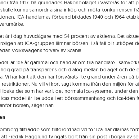
anor från 1917. Då grundades Hakonbolaget i Västerås för att p
kulle kunna samordna sina inköp och möta konkurrensen fr
ionen. ICA-handlarnas förbund bildades 1940 och 1964 etabl
varumärke.
t är i dag huvudägare med 54 procent av aktierna. Det aktue
roligen att ICA-gruppen lämnar börsen. I så fall blir utköpet d
sedan Volkswagens förvärv av Scania.
dell är 105 år gammal och handlar om fria handlare i samverk
 hög grad på transparens och dialog mellan bolaget och de e
a. Vi har känt att den har försvårats lite grand under åren på 
restriktioner. Nu vill vi kort sagt komma ifrån den miljön för a
llbaka det som har varit det normala Ica-systemet under de
. Icas modell är lite udda i ett börssammanhang och Ica-idén 
tanför börsen, säger han.
en
omberg tillträdde som tillförordnad vd för Ica-handlarnas fö
t att Fredrik Hägglund tvingats bort från sin post i början av 