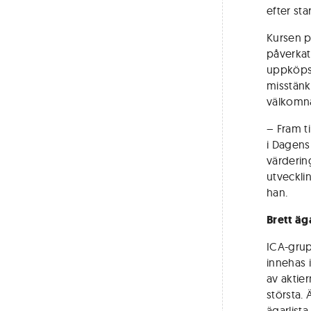
efter st
Kursen p
påverkat
uppköpsf
misstänk
välkomna
– Fram t
i Dagens
värdering
utvecklin
han.
Brett ä
ICA-grup
innehas 
av aktie
största.
ägarlista