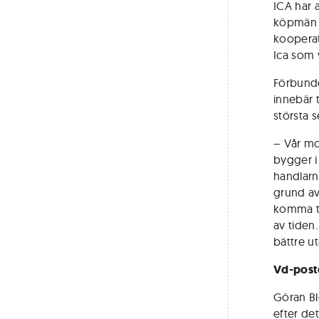
ICA har 
köpmän s
kooperat
Ica som 
Förbunde
innebär t
största 
– Vår mo
bygger i
handlarn
grund av 
komma ti
av tiden
bättre u
Vd-post
Göran Bl
efter de