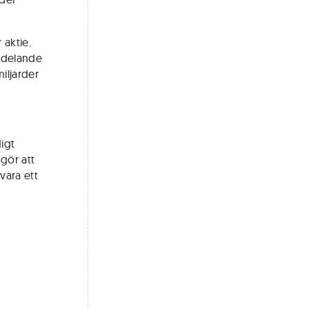
 aktie.
ddelande
iljarder
igt
 gör att
vara ett