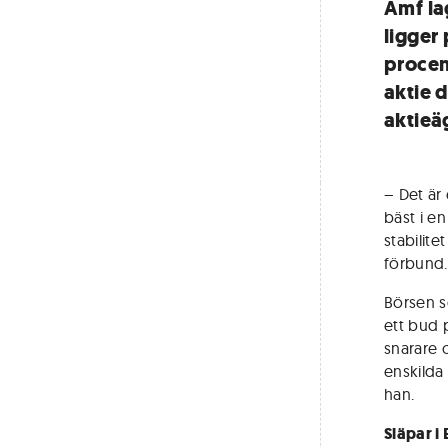
Amf la
ligger
procen
aktie 
aktieä
– Det är 
bäst i en
stabilit
förbund.
Börsen so
ett bud 
snarare 
enskilda
han.
Släpar i