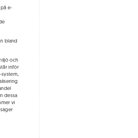
 på e-
de
ån bland
miljö och
tår inför
i-system,
lisering
handel
an dessa
mmer vi
 säger