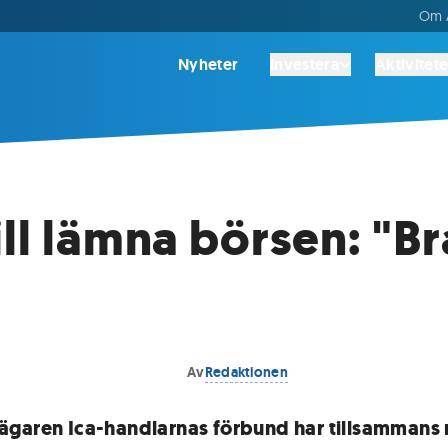
Om A
Nyheter
Investera
Aktivitete
ill lämna börsen: "Br
Av
Redaktionen
garen Ica-handlarnas förbund har tillsammans