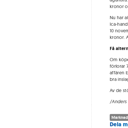
kronor 
Nu har ak
Ica-hand
10 novem
kronor. 
Få alter
Om köpet
förlorar
affären 
bra insla
Av de stö
/Anders
Marknad
Dela m