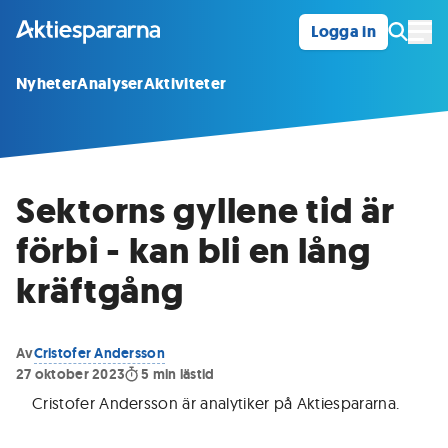
Logga in
Öpp
Nyheter
Analyser
Aktiviteter
Sektorns gyllene tid är
förbi - kan bli en lång
kräftgång
Av
Cristofer Andersson
27 oktober 2023
5
min lästid
Cristofer Andersson är analytiker på Aktiespararna
.