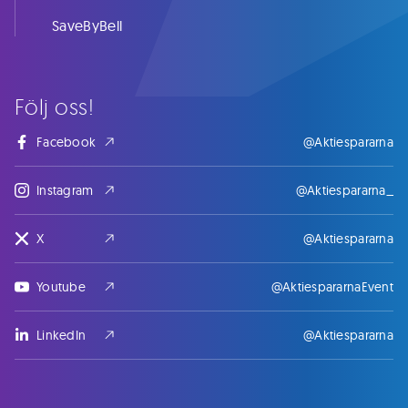
SaveByBell
Följ oss!
Facebook
@Aktiespararna
Instagram
@Aktiespararna_
X
@Aktiespararna
Youtube
@AktiespararnaEvent
LinkedIn
@Aktiespararna