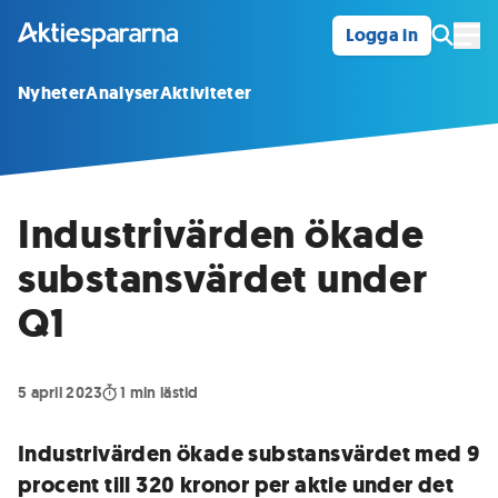
Logga in
Öpp
Nyheter
Analyser
Aktiviteter
Industrivärden ökade
substansvärdet under
Q1
5 april 2023
1
min lästid
Industrivärden ökade substansvärdet med 9
procent till 320 kronor per aktie under det