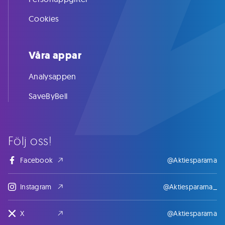
Cookies
Våra appar
Analysappen
SaveByBell
Följ oss!
Facebook
@Aktiespararna
Instagram
@Aktiespararna_
X
@Aktiespararna