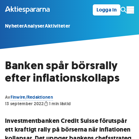
Logga in
Öpp
Nyheter
Analyser
Aktiviteter
Banken spår börsrally
efter inflationskollaps
Av
Finwire/Redaktionen
13 september 2022
1
min lästid
Investmentbanken Credit Suisse förutspår
ett kraftigt rally på börserna när inflationen
kollapsar. Det uppger bankens chefsstrateg