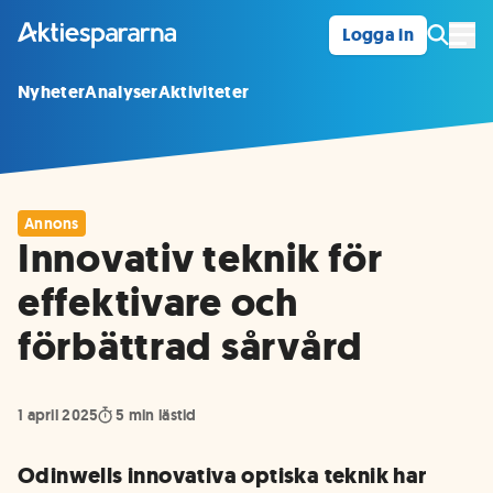
Logga in
Öpp
Nyheter
Analyser
Aktiviteter
Annons
Innovativ teknik för
effektivare och
förbättrad sårvård
1 april 2025
5
min lästid
Odinwells innovativa optiska teknik har