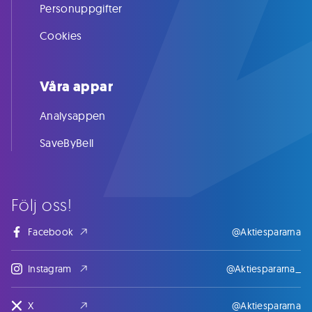
Personuppgifter
Cookies
Våra appar
Analysappen
SaveByBell
Följ oss!
Facebook
@Aktiespararna
Instagram
@Aktiespararna_
X
@Aktiespararna