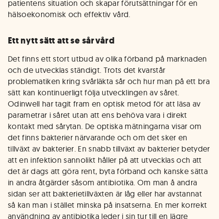
patientens situation och skapar förutsättningar för en
hälsoekonomisk och effektiv vård.
Ett nytt sätt att se sårvård
Det finns ett stort utbud av olika förband på marknaden
och de utvecklas ständigt. Trots det kvarstår
problematiken kring svårläkta sår och hur man på ett bra
sätt kan kontinuerligt följa utvecklingen av såret.
Odinwell har tagit fram en optisk metod för att läsa av
parametrar i såret utan att ens behöva vara i direkt
kontakt med sårytan. De optiska mätningarna visar om
det finns bakterier närvarande och om det sker en
tillväxt av bakterier. En snabb tillväxt av bakterier betyder
att en infektion sannolikt håller på att utvecklas och att
det är dags att göra rent, byta förband och kanske sätta
in andra åtgärder såsom antibiotika. Om man å andra
sidan ser att bakterietillväxten är låg eller har avstannat
så kan man i stället minska på insatserna. En mer korrekt
användning av antibiotika leder i sin tur till en lägre