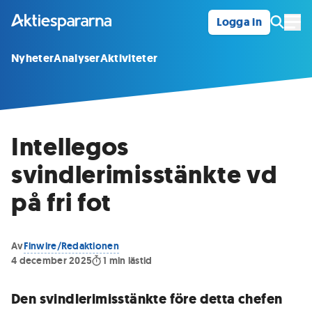
Logga in
Öpp
Nyheter
Analyser
Aktiviteter
Intellegos
svindlerimisstänkte vd
på fri fot
Av
Finwire/Redaktionen
4 december 2025
1
min lästid
Den svindlerimisstänkte före detta chefen