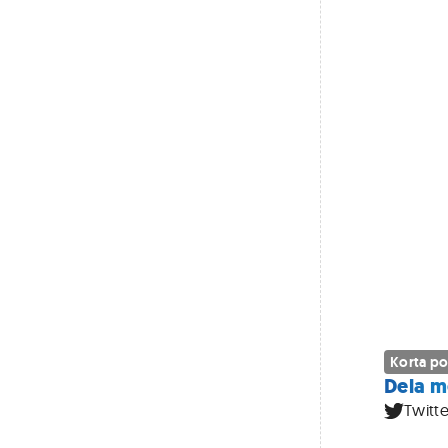
Korta po
Dela m
Twitte