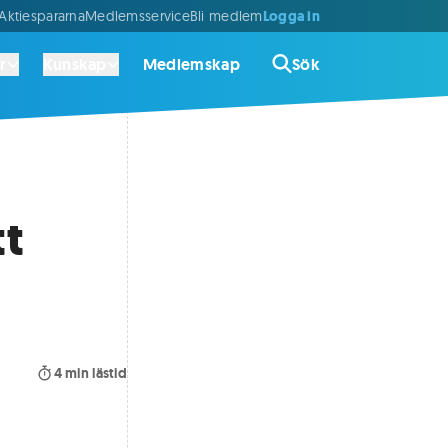
Logga in
ktiespararna
Medlemsservice
Bli medlem
r
Kunskap
Medlemskap
Sök
tt
4
min lästid