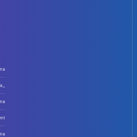
rna
na_
rna
ent
rna