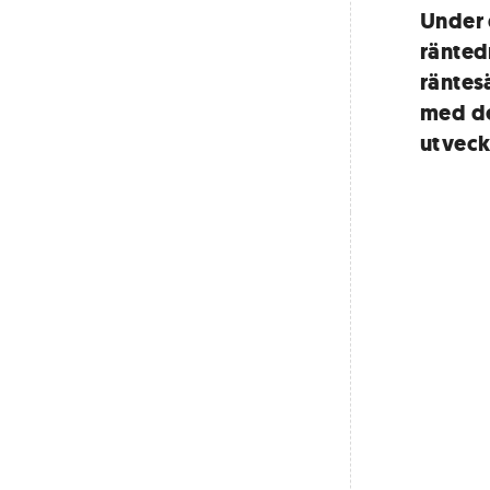
Under 
ränted
räntesä
med de
utveck