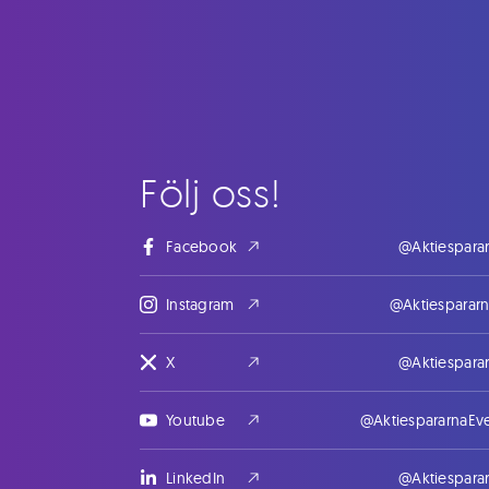
Följ oss!
Facebook
@Aktiespara
Instagram
@Aktiesparar
X
@Aktiespara
Youtube
@AktiespararnaEv
LinkedIn
@Aktiespara