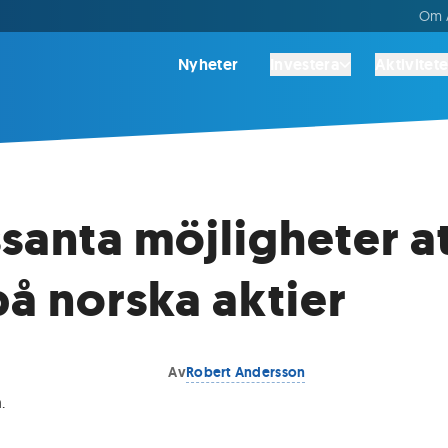
Om A
Nyheter
Investera
Aktivitete
ssanta möjligheter a
på norska aktier
Av
Robert Andersson
n
.