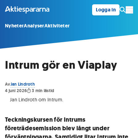
Logga in
Öpp
Nyheter
Analyser
Aktiviteter
Intrum gör en Viaplay
Av
Jan Lindroth
4 juni 2026
3
min lästid
Jan Lindroth om Intrum
.
Teckningskursen för Intrums
företrädesemission blev långt under
förväntningarna. Samtidigt litar Intrum inte