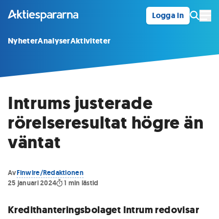
Logga in
Öpp
Nyheter
Analyser
Aktiviteter
Intrums justerade
rörelseresultat högre än
väntat
Av
Finwire/Redaktionen
25 januari 2024
1
min lästid
Kredithanteringsbolaget Intrum redovisar