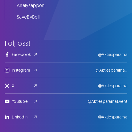
Analysappen
SaveByBell
Följ oss!
Facebook
@Aktiespararna
Instagram
@Aktiespararna_
X
@Aktiespararna
Youtube
@AktiespararnaEvent
LinkedIn
@Aktiespararna