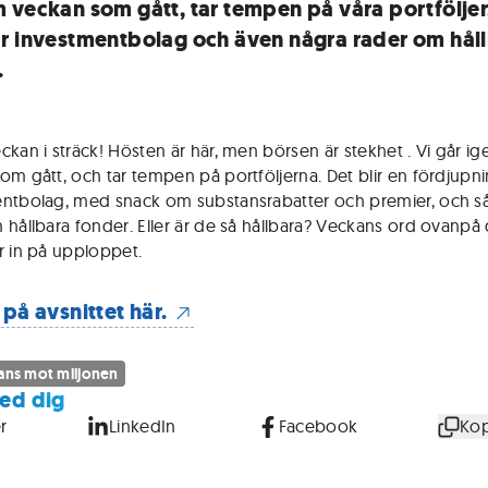
 veckan som gått, tar tempen på våra portföljer
r investmentbolag och även några rader om hål
.
ckan i sträck! Hösten är här, men börsen är stekhet . Vi går 
om gått, och tar tempen på portföljerna. Det blir en fördjupni
ntbolag, med snack om substansrabatter och premier, och s
 hållbara fonder. Eller är de så hållbara? Veckans ord ovanpå 
r in på upploppet.
 på avsnittet här.
ans mot miljonen
ed dig
r
LinkedIn
Facebook
Kop