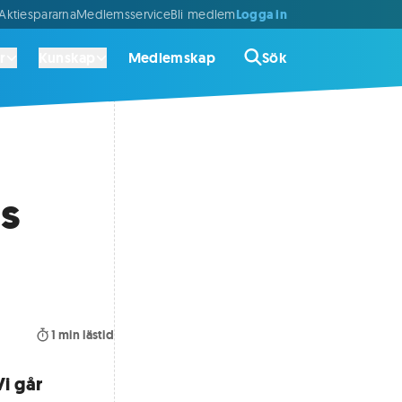
Logga in
ktiespararna
Medlemsservice
Bli medlem
r
Kunskap
Medlemskap
Sök
s
1
min lästid
Vi går