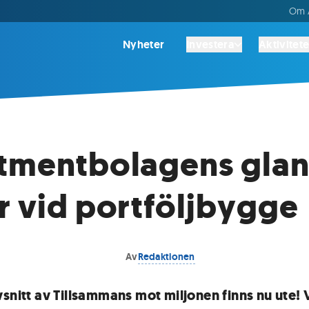
Om A
Nyheter
Investera
Aktivitete
tmentbolagens glan
r vid portföljbygge
Av
Redaktionen
vsnitt av Tillsammans mot miljonen finns nu ute! 