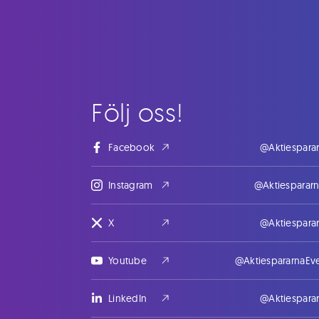
Följ oss!
Facebook
@Aktiespara
Instagram
@Aktiesparar
X
@Aktiespara
Youtube
@AktiespararnaEv
LinkedIn
@Aktiespara