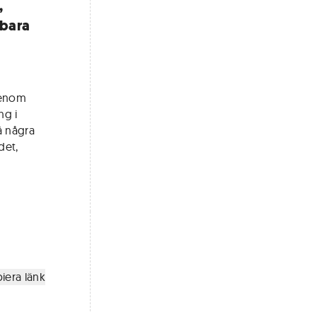
,
lbara
igenom
ng i
å några
det,
iera länk