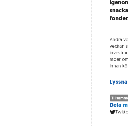
igenom
snacka
fonder
Andra ve
veckan s
investme
rader om
innan kö
Lyssna
Tillsamm
Dela m
Twitte