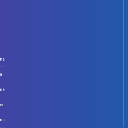
rna
na_
rna
ent
rna