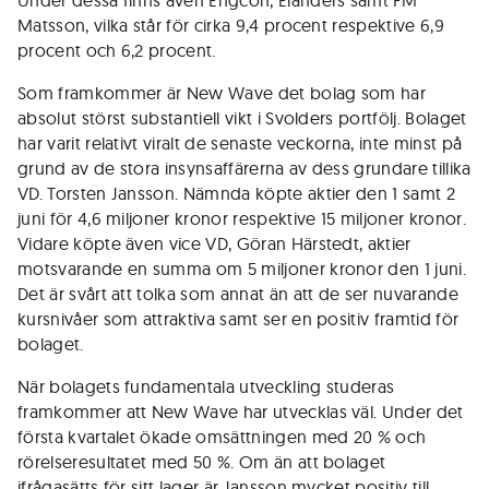
Under dessa finns även Engcon, Elanders samt FM
Matsson, vilka står för cirka 9,4 procent respektive 6,9
procent och 6,2 procent.
Som framkommer är New Wave det bolag som har
absolut störst substantiell vikt i Svolders portfölj. Bolaget
har varit relativt viralt de senaste veckorna, inte minst på
grund av de stora insynsaffärerna av dess grundare tillika
VD. Torsten Jansson. Nämnda köpte aktier den 1 samt 2
juni för 4,6 miljoner kronor respektive 15 miljoner kronor.
Vidare köpte även vice VD, Göran Härstedt, aktier
motsvarande en summa om 5 miljoner kronor den 1 juni.
Det är svårt att tolka som annat än att de ser nuvarande
kursnivåer som attraktiva samt ser en positiv framtid för
bolaget.
När bolagets fundamentala utveckling studeras
framkommer att New Wave har utvecklas väl. Under det
första kvartalet ökade omsättningen med 20 % och
rörelseresultatet med 50 %. Om än att bolaget
ifrågasätts för sitt lager är Jansson mycket positiv till