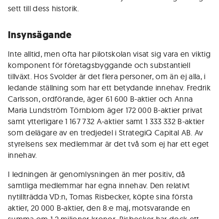
sett till dess historik.
Insynsägande
Inte alltid, men ofta har pilotskolan visat sig vara en viktig
komponent för företagsbyggande och substantiell
tillväxt. Hos Svolder är det flera personer, om än ej alla, i
ledande ställning som har ett betydande innehav. Fredrik
Carlsson, ordförande, äger 61 600 B-aktier och Anna
Maria Lundström Törnblom äger 172 000 B-aktier privat
samt ytterligare 1 167 732 A-aktier samt 1 333 332 B-aktier
som delägare av en tredjedel i StrategiQ Capital AB. Av
styrelsens sex medlemmar är det två som ej har ett eget
innehav.
I ledningen är genomlysningen än mer positiv, då
samtliga medlemmar har egna innehav. Den relativt
nytillträdda VD:n, Tomas Risbecker, köpte sina första
aktier, 20 000 B-aktier, den 8:e maj, motsvarande en