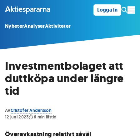
Logga in
Öpp
Nyheter
Analyser
Aktiviteter
Investmentbolaget att
duttköpa under längre
tid
Av
Cristofer Andersson
12 juni 2023
6
min lästid
Överavkastning relativt såväl