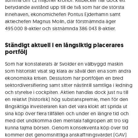
summa om 1,2 miljoner kronor. Risbecker har dock ett
betydande avstånd upp till de två som har de största
innehaven, ekonomichefen Pontus Ejderhamn samt
aktiechefen Magnus Molin, där förstnämnda äger
495 000 B-aktier och sistnämnda 386 043 B-aktier.
Ständigt aktuell i en långsiktig placerares
portfölj
Som har konstaterats är Svolder en välbyggd maskin
som historiskt visat sig klara av såväl den ena som andra
ekonomiska krisen. Dessutom har portföljen en bred
sektordiversifiering samt sitter nästintill samtliga i ledning
och styrelse i cockpiten. Aktien handlas dock just nu till
en relativt (historisk) hög substanspremie, men för den
långsiktiga investeraren kan det vara klokt att sprida ut
sina köp över flera tillfällen och under en längre tid och
med det undkomma den mentala fallgropen att tro sig
kunna tajma börsen. Genom konsekventa köp över tid
kommer det genomsnittliga anskaffningsvärdet (GAV)