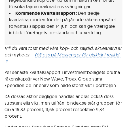
regelbundna köp över tid kan minska risken för att
försöka tajma marknadens svängningar.
Kommende Kvartalsrapport:
Den tredje
kvartalsrapporten för det pågående räkenskapsåret
förväntas släppas den 14 juni och kan ge ytterligare
inblick i företagets prestanda och utveckling.
Vill du vara först med våra köp- och säljråd, aktieanalyser
och nyheter –
följ oss på Messenger för utskick i realtid.
Per senaste kvartalsrapport i investmentbolagets brutna
räkenskapsår var New Wave, Troax Group samt
Ependion de innehav som hade störst vikt i portföljen.
Då dessas aktier dagligen handlas ändras också dess
substantiella vikt, men utifrån ibindex.se står gruppen för
cirka 16,83 procent, 11,65 procent respektive 9,34
procent.