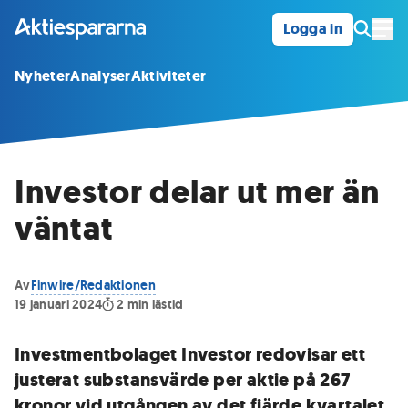
Logga in
Öpp
Nyheter
Analyser
Aktiviteter
Investor delar ut mer än
väntat
Av
Finwire/Redaktionen
19 januari 2024
2
min lästid
Investmentbolaget Investor redovisar ett
justerat substansvärde per aktie på 267
kronor vid utgången av det fjärde kvartalet,