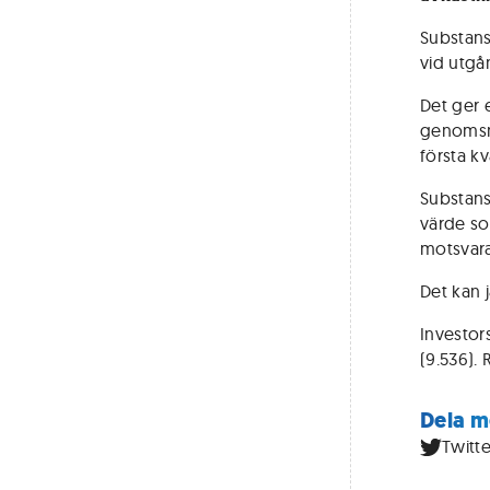
Substans
vid utgå
Det ger 
genomsni
första kv
Substans
värde so
motsvara
Det kan 
Investors
(9.536). 
Dela m
Twitte