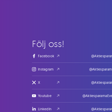
Följ oss!
Facebook
@Aktiespara
Instagram
@Aktiesparar
X
@Aktiespara
Youtube
@AktiespararnaEv
LinkedIn
@Aktiespara