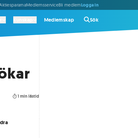
Logga in
ktiespararna
Medlemsservice
Bli medlem
r
Kunskap
Medlemskap
Sök
 ökar
1
min lästid
ndra