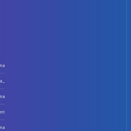
rna
na_
rna
ent
rna