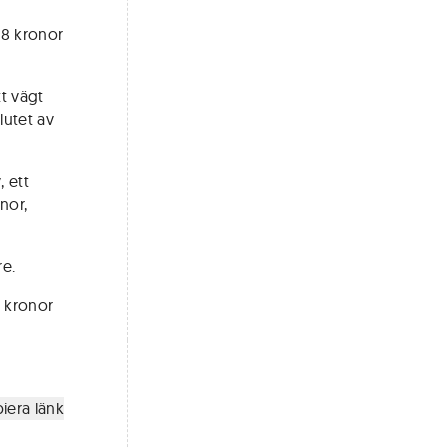
48 kronor
tt vägt
lutet av
 ett
nor,
re.
r kronor
iera länk