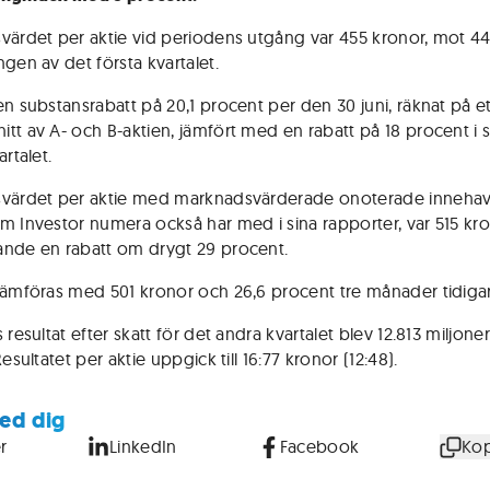
värdet per aktie vid periodens utgång var 455 kronor, mot 4
ngen av det första kvartalet.
en substansrabatt på 20,1 procent per den 30 juni, räknat på e
tt av A- och B-aktien, jämfört med en rabatt på 18 procent i s
artalet.
värdet per aktie med marknadsvärderade onoterade innehav,
m Investor numera också har med i sina rapporter, var 515 kro
nde en rabatt om drygt 29 procent.
jämföras med 501 kronor och 26,6 procent tre månader tidiga
 resultat efter skatt för det andra kvartalet blev 12.813 miljone
Resultatet per aktie uppgick till 16:77 kronor (12:48).
ed dig
r
LinkedIn
Facebook
Kop