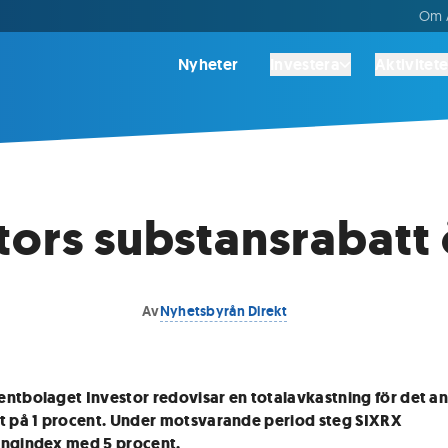
Om A
Nyheter
Investera
Aktivitete
tors substansrabatt
Av
Nyhetsbyrån Direkt
ntbolaget Investor redovisar en totalavkastning för det a
t på 1 procent. Under motsvarande period steg SIXRX
ingindex med 5 procent.