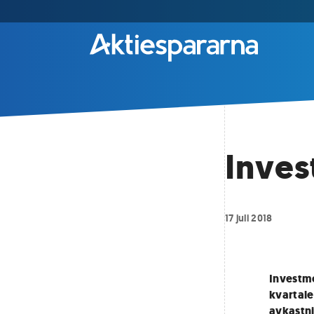
Inves
17 juli 2018
Investme
kvartale
avkastn