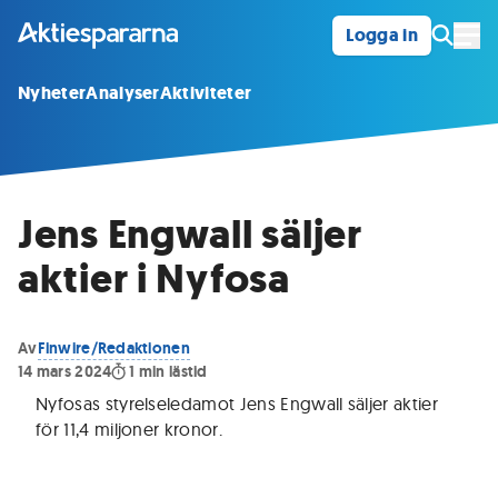
Logga in
Öpp
Nyheter
Analyser
Aktiviteter
Jens Engwall säljer
aktier i Nyfosa
Av
Finwire/Redaktionen
14 mars 2024
1
min lästid
Nyfosas styrelseledamot Jens Engwall säljer aktier
för 11,4 miljoner kronor
.