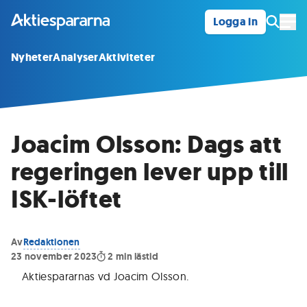
Logga in
Öpp
Nyheter
Analyser
Aktiviteter
Joacim Olsson: Dags att
regeringen lever upp till
ISK-löftet
Av
Redaktionen
23 november 2023
2
min lästid
Aktiespararnas vd Joacim Olsson
.