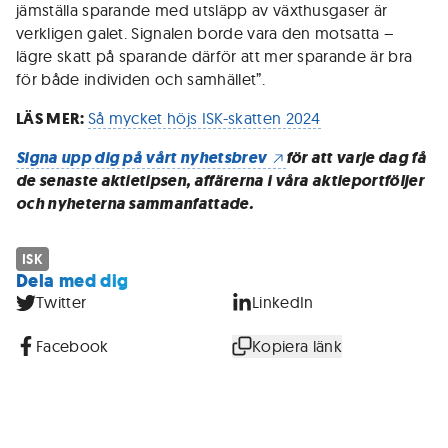
jämställa sparande med utsläpp av växthusgaser är
verkligen galet. Signalen borde vara den motsatta –
lägre skatt på sparande därför att mer sparande är bra
för både individen och samhället”.
LÄS MER:
Så mycket höjs ISK-skatten 2024
Signa upp dig på vårt nyhetsbrev
för att varje dag få
de senaste aktietipsen, affärerna i våra aktieportföljer
och nyheterna sammanfattade.
ISK
Dela med dig
Twitter
LinkedIn
Facebook
Kopiera länk