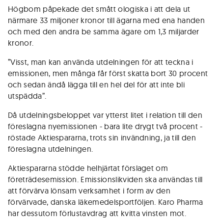
Högbom påpekade det smått ologiska i att dela ut
närmare 33 miljoner kronor till ägarna med ena handen
och med den andra be samma ägare om 1,3 miljarder
kronor.
”Visst, man kan använda utdelningen för att teckna i
emissionen, men många får först skatta bort 30 procent
och sedan ändå lägga till en hel del för att inte bli
utspädda”.
Då utdelningsbeloppet var ytterst litet i relation till den
föreslagna nyemissionen - bara lite drygt två procent -
röstade Aktiespararna, trots sin invändning, ja till den
föreslagna utdelningen.
Aktiespararna stödde helhjärtat förslaget om
företrädesemission. Emissionslikviden ska användas till
att förvärva lönsam verksamhet i form av den
förvärvade, danska läkemedelsportföljen. Karo Pharma
har dessutom förlustavdrag att kvitta vinsten mot.