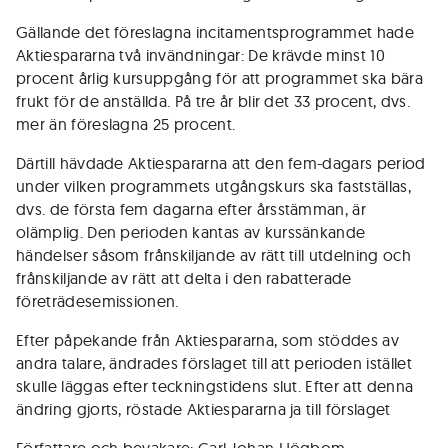
Gällande det föreslagna incitamentsprogrammet hade
Aktiespararna två invändningar: De krävde minst 10
procent årlig kursuppgång för att programmet ska bära
frukt för de anställda. På tre år blir det 33 procent, dvs.
mer än föreslagna 25 procent.
Därtill hävdade Aktiespararna att den fem-dagars period
under vilken programmets utgångskurs ska fastställas,
dvs. de första fem dagarna efter årsstämman, är
olämplig. Den perioden kantas av kurssänkande
händelser såsom frånskiljande av rätt till utdelning och
frånskiljande av rätt att delta i den rabatterade
företrädesemissionen.
Efter påpekande från Aktiespararna, som stöddes av
andra talare, ändrades förslaget till att perioden istället
skulle läggas efter teckningstidens slut. Efter att denna
ändring gjorts, röstade Aktiespararna ja till förslaget