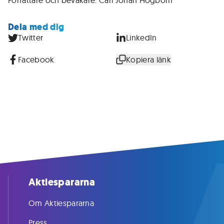
Författare och bevakare: Carl Johan Högbom
Dela med dig
Twitter
LinkedIn
Facebook
Kopiera länk
Aktiespararna
Om Aktiespararna
Press