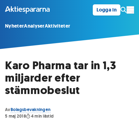
Logga in
Öpp
Nyheter
Analyser
Aktiviteter
Karo Pharma tar in 1,3
miljarder efter
stämmobeslut
Av
Bolagsbevakningen
5 maj 2018
4
min lästid