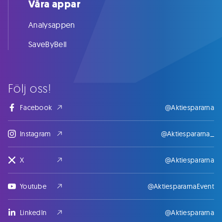
Våra appar
Analysappen
SaveByBell
Följ oss!
Facebook
@Aktiespararna
Instagram
@Aktiespararna_
X
@Aktiespararna
Youtube
@AktiespararnaEvent
LinkedIn
@Aktiespararna