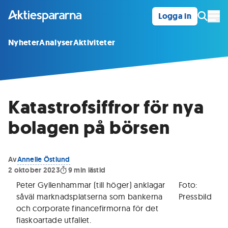
Logga in
Öpp
Nyheter
Analyser
Aktiviteter
Katastrofsiffror för nya
bolagen på börsen
Av
Annelie Östlund
2 oktober 2023
9
min lästid
Peter Gyllenhammar (till höger) anklagar
Foto:
såväl marknadsplatserna som bankerna
Pressbild
och corporate financefirmorna för det
fiaskoartade utfallet
.