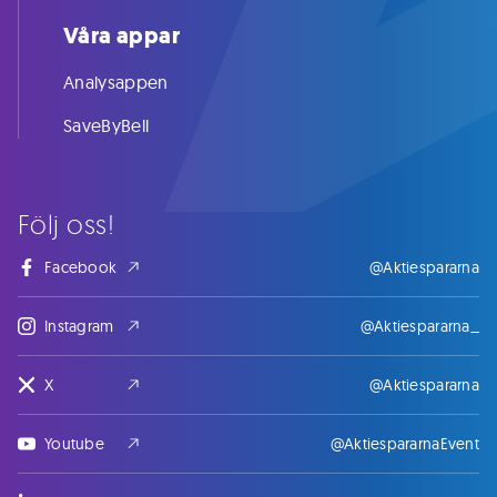
Våra appar
Analysappen
SaveByBell
Följ oss!
Facebook
@Aktiespararna
Instagram
@Aktiespararna_
X
@Aktiespararna
Youtube
@AktiespararnaEvent