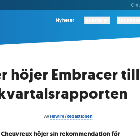
Om A
Nyheter
Investera
Aktivitete
r höjer Embracer til
 kvartalsrapporten
Av
Finwire/Redaktionen
 Cheuvreux höjer sin rekommendation för