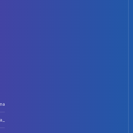
rna
na_