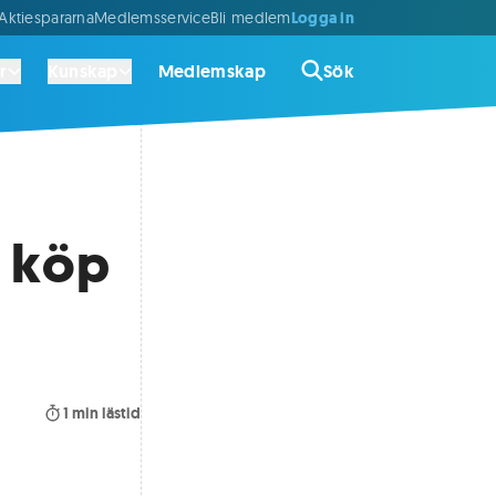
Logga in
ktiespararna
Medlemsservice
Bli medlem
r
Kunskap
Medlemskap
Sök
l köp
1
min lästid