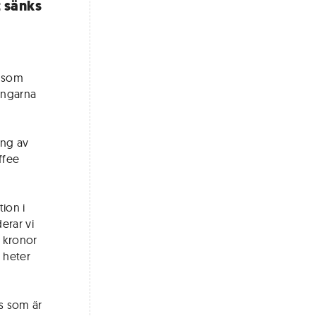
t sänks
h som
ingarna
ning av
ffee
ion i
erar vi
2 kronor
, heter
rs som är