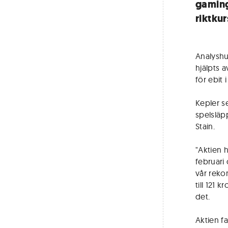
gaming
riktkur
Analyshu
hjälpts 
för ebit
Kepler se
spelslä
Stain.
"Aktien 
februari
vår reko
till 121 
det.
Aktien f