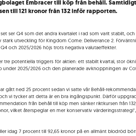
bolaget Embracer till köp från behåll. Samtidig
sen till 121 kronor från 132 inför rapporten.
set ser Q4 som det andra kvartalet i rad som varit stabilt, oc
av stark utveckling för Kingdom Come: Deliverance 2. Förväntn
 i Q4 och 2025/2026 höjs trots negativa valutaeffekter.
r tre potentiella triggers för aktien: ett stabilt kvartal, stor ök
pp under 2025/2026 och den planerade avknoppningen av Co
har gått ned 25 procent sedan vi satte vår Behåll-rekommendat
 och vi tycker att detta är en bra ingångspunkt. Därför uppgrad
mmendation från behåll till köp men sänker riktkursen från 13
kronor, vilket återspeglar en mer konservativ värderingsstrategi"
aller idag 7 procent till 92,65 kronor på en allmänt blodröd bö