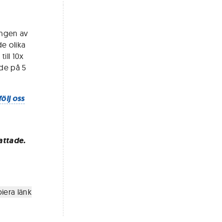
ingen av
e olika
ill 10x
öde på 5
följ oss
attade.
iera länk