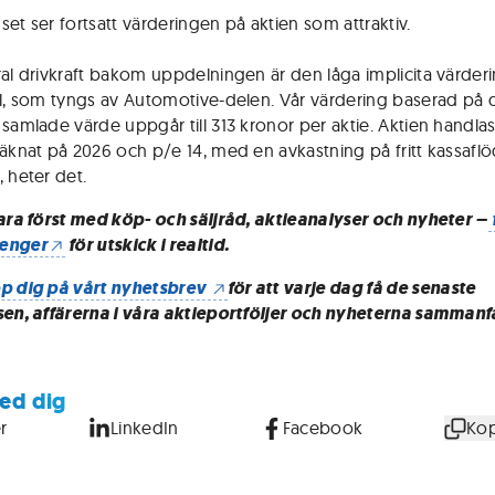
set ser fortsatt värderingen på aktien som attraktiv.
ral drivkraft bakom uppdelningen är den låga implicita värder
al, som tyngs av Automotive-delen. Vår värdering baserad på d
samlade värde uppgår till 313 kronor per aktie. Aktien handlas t
räknat på 2026 och p/e 14, med en avkastning på fritt kassafl
, heter det.
vara först med köp- och säljråd, aktieanalyser och nyheter –
enger
för utskick i realtid.
p dig på vårt nyhetsbrev
för att varje dag få de senaste
sen, affärerna i våra aktieportföljer och nyheterna sammanf
ed dig
r
LinkedIn
Facebook
Kop