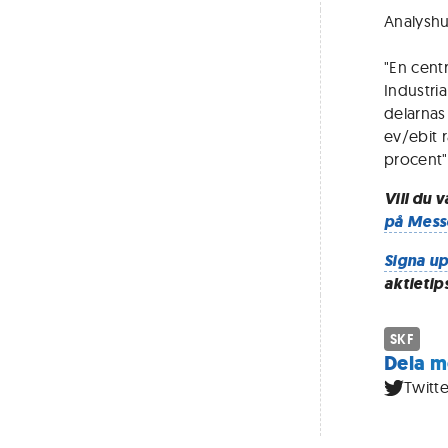
Analyshu
"En cent
Industri
delarnas 
ev/ebit 
procent"
Vill du 
på Mess
Signa up
aktietip
SKF
Dela m
Twitte