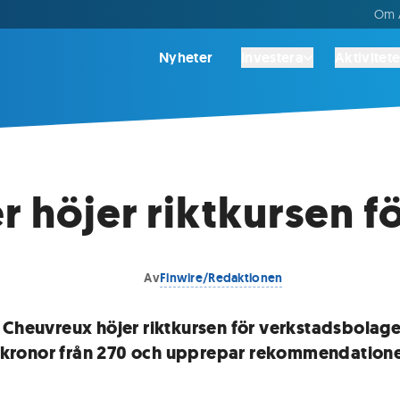
Om A
Nyheter
Investera
Aktivitete
r höjer riktkursen f
Av
Finwire/Redaktionen
 Cheuvreux höjer riktkursen för verkstadsbolage
10 kronor från 270 och upprepar rekommendation