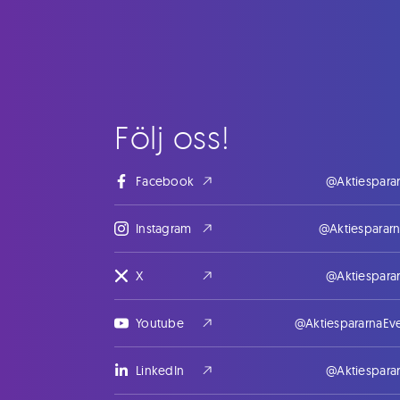
Följ oss!
Facebook
@Aktiespara
Instagram
@Aktiesparar
X
@Aktiespara
Youtube
@AktiespararnaEv
LinkedIn
@Aktiespara