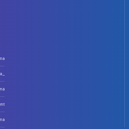
rna
na_
rna
ent
rna