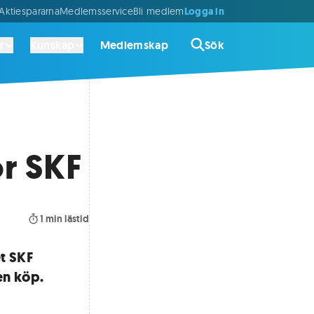
Logga in
ktiespararna
Medlemsservice
Bli medlem
r
Kunskap
Medlemskap
Sök
ör SKF
1
min lästid
t SKF
en köp.