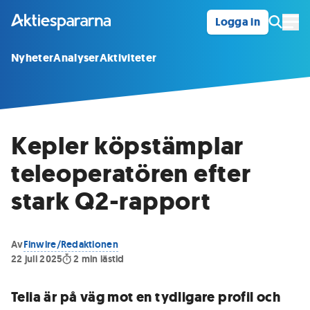
Logga in
Öpp
Nyheter
Analyser
Aktiviteter
Kepler köpstämplar
teleoperatören efter
stark Q2-rapport
Av
Finwire/Redaktionen
22 juli 2025
2
min lästid
Telia är på väg mot en tydligare profil och