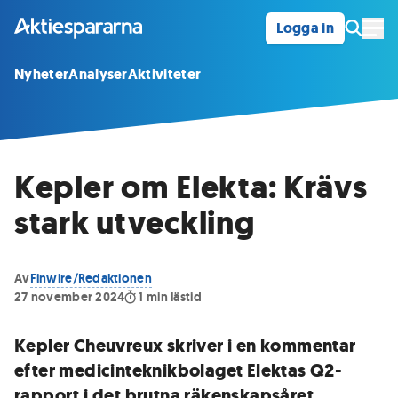
Logga in
Öpp
Nyheter
Analyser
Aktiviteter
Kepler om Elekta: Krävs
stark utveckling
Av
Finwire/Redaktionen
27 november 2024
1
min lästid
Kepler Cheuvreux skriver i en kommentar
efter medicinteknikbolaget Elektas Q2-
rapport i det brutna räkenskapsåret