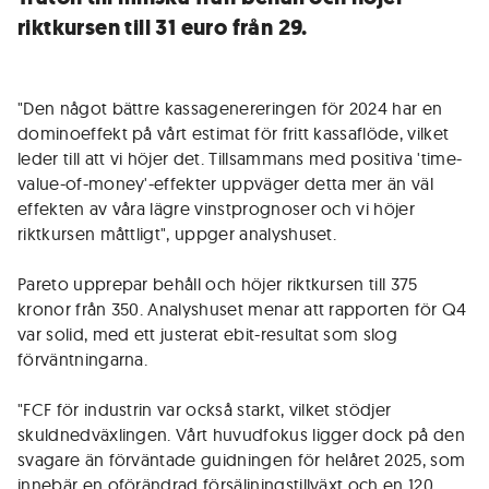
riktkursen till 31 euro från 29.
"Den något bättre kassagenereringen för 2024 har en
dominoeffekt på vårt estimat för fritt kassaflöde, vilket
leder till att vi höjer det. Tillsammans med positiva 'time-
value-of-money'-effekter uppväger detta mer än väl
effekten av våra lägre vinstprognoser och vi höjer
riktkursen måttligt", uppger analyshuset.
Pareto upprepar behåll och höjer riktkursen till 375
kronor från 350. Analyshuset menar att rapporten för Q4
var solid, med ett justerat ebit-resultat som slog
förväntningarna.
"FCF för industrin var också starkt, vilket stödjer
skuldnedväxlingen. Vårt huvudfokus ligger dock på den
svagare än förväntade guidningen för helåret 2025, som
innebär en oförändrad försäljningstillväxt och en 120