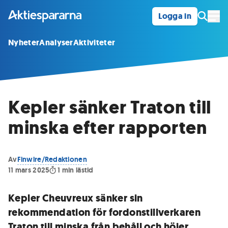
Logga in
Öpp
Nyheter
Analyser
Aktiviteter
Kepler sänker Traton till
minska efter rapporten
Av
Finwire/Redaktionen
11 mars 2025
1
min lästid
Kepler Cheuvreux sänker sin
rekommendation för fordonstillverkaren
Traton till minska från behåll och höjer