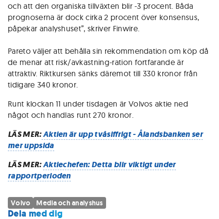
och att den organiska tillväxten blir -3 procent. Båda
prognoserna är dock cirka 2 procent över konsensus,
påpekar analyshuset”, skriver Finwire.
Pareto väljer att behålla sin rekommendation om köp då
de menar att risk/avkastning-ration fortfarande är
attraktiv. Riktkursen sänks däremot till 330 kronor från
tidigare 340 kronor.
Runt klockan 11 under tisdagen är Volvos aktie ned
något och handlas runt 270 kronor.
LÄS MER:
Aktien är upp tvåsiffrigt - Ålandsbanken ser
mer uppsida
LÄS MER:
Aktiechefen: Detta blir viktigt under
rapportperioden
Volvo
Media och analyshus
Dela med dig