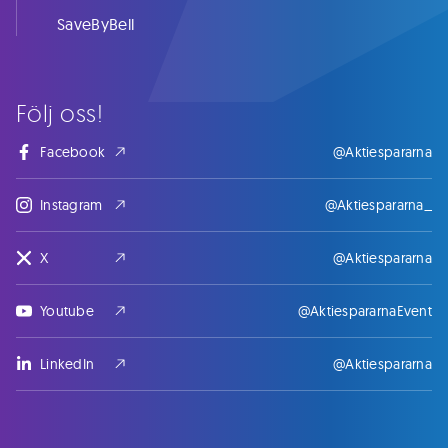
SaveByBell
Följ oss!
Facebook
@Aktiespararna
Instagram
@Aktiespararna_
X
@Aktiespararna
Youtube
@AktiespararnaEvent
LinkedIn
@Aktiespararna