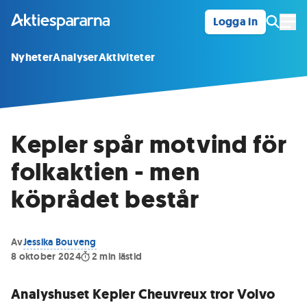
Logga in
Öpp
Nyheter
Analyser
Aktiviteter
Kepler spår motvind för
folkaktien - men
köprådet består
Av
Jessika Bouveng
8 oktober 2024
2
min lästid
Analyshuset Kepler Cheuvreux tror Volvo