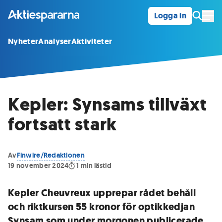
Logga in
Öpp
Nyheter
Analyser
Aktiviteter
Kepler: Synsams tillväxt
fortsatt stark
Av
Finwire/Redaktionen
19 november 2024
1
min lästid
Kepler Cheuvreux upprepar rådet behåll
och riktkursen 55 kronor för optikkedjan
Synsam som under morgonen publicerade