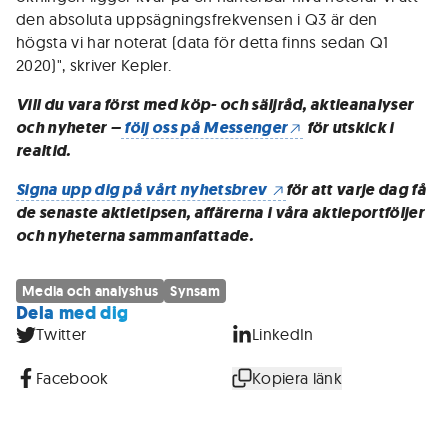
den absoluta uppsägningsfrekvensen i Q3 är den
högsta vi har noterat (data för detta finns sedan Q1
2020)", skriver Kepler.
Vill du vara först med köp- och säljråd, aktieanalyser
och nyheter –
följ oss på Messenger
för utskick i
realtid.
Signa upp dig på vårt nyhetsbrev
för att varje dag få
de senaste aktietipsen, affärerna i våra aktieportföljer
och nyheterna sammanfattade.
Media och analyshus
Synsam
Dela med dig
Twitter
LinkedIn
Facebook
Kopiera länk