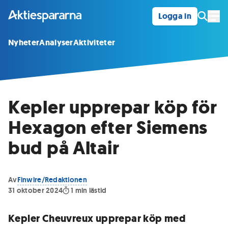
Logga in
Öpp
Nyheter
Analyser
Aktiviteter
Kepler upprepar köp för
Hexagon efter Siemens
bud på Altair
Av
Finwire/Redaktionen
31 oktober 2024
1
min lästid
Kepler Cheuvreux upprepar köp med