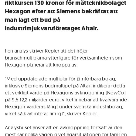
riktkursen 130 kronor för mätteknikbolaget
Hexagon efter att Siemens bekräftat att
man lagt ett bud på
industrimjukvaruföretaget Altair.
I en analys skriver Kepler att det höjer
branschmultiplarna ytterligare för verksamheten som
Hexagon planerar att knoppa av.
"Med uppdaterade multiplar för jämförbara bolag,
inklusive Siemens budmultipel på Altair, indikerar detta
ett verkligt värde på Hexagons avknoppning (NewCo)
på 9,5-12,2 miljarder euro, vilket innebär att kvarvarande
Hexagon värderas långt under svenska industribolag,
vilket så klart inte är rimligt", skriver Kepler.
Analyshuset anser att en avknoppning fortsatt är den
mest sannolika vägen givet ägarsituationen för familjen