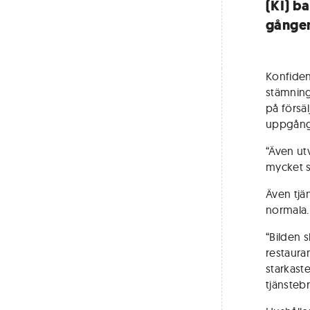
(KI) ba
gången
Konfiden
stämning
på förs
uppgång
“Även ut
mycket st
Även tjä
normala.
“Bilden s
restaura
starkast
tjänstebr