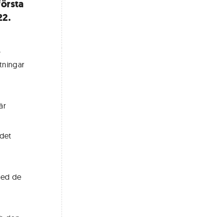
första
22.
r
tningar
är
 det
med de