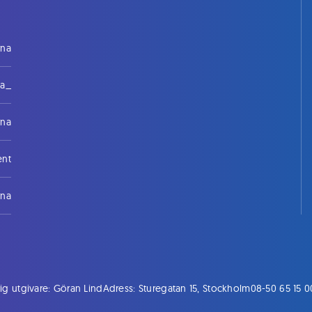
rna
na_
rna
ent
rna
ig utgivare: Göran Lind
Adress: Sturegatan 15, Stockholm
08-50 65 15 0