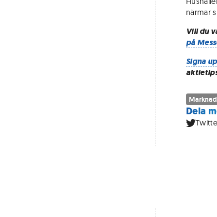
Hushålle
närmar s
Vill du 
på Mess
Signa up
aktietip
Marknad
Dela m
Twitte