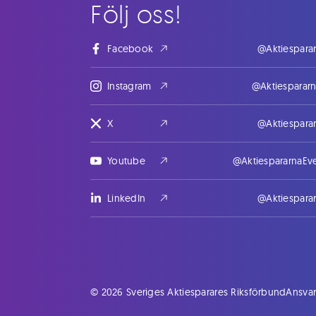
Följ oss!
Facebook
@Aktiespara
Instagram
@Aktiesparar
X
@Aktiespara
Youtube
@AktiespararnaEv
LinkedIn
@Aktiespara
© 2026 Sveriges Aktiesparares Riksförbund
Ansvar