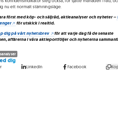
ns konfidensindikator steg också, för sjätte månaden i rad, o
ig nu ett normalt stämningsläge.
vara först med köp- och säljråd, aktieanalyser och nyheter –
enger
för utskick i realtid.
p dig på vårt nyhetsbrev
för att varje dag få de senaste
sen, affärerna i våra aktieportföljer och nyheterna sammanf
sanalyser
ed dig
r
LinkedIn
Facebook
Kop