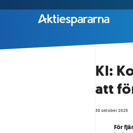
KI: K
att f
30 oktober 2025
För fj