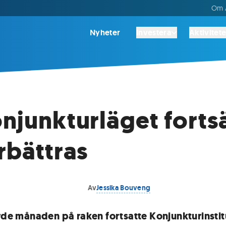
Om A
Nyheter
Investera
Aktivitete
onjunkturläget forts
örbättras
Av
Jessika Bouveng
ärde månaden på raken fortsatte Konjunkturinstit