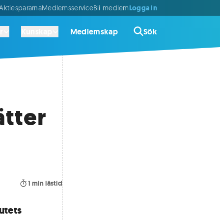
Logga in
ktiespararna
Medlemsservice
Bli medlem
r
Kunskap
Medlemskap
Sök
ätter
1
min lästid
utets