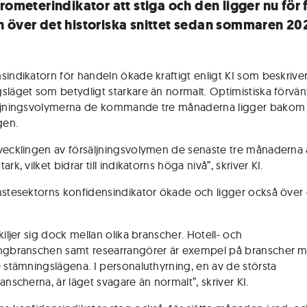
rometerindikator att stiga och den ligger nu för 
 över det historiska snittet sedan sommaren 20
sindikatorn för handeln ökade kraftigt enligt KI som beskrive
släget som betydligt starkare än normalt. Optimistiska förvän
äljningsvolymerna de kommande tre månaderna ligger bakom
en.
vecklingen av försäljningsvolymen de senaste tre månaderna 
ark, vilket bidrar till indikatorns höga nivå”, skriver KI.
nstesektorns konfidensindikator ökade och ligger också över
kiljer sig dock mellan olika branscher. Hotell- och
ngbranschen samt researrangörer är exempel på branscher 
e stämningslägena. I personaluthyrning, en av de största
anscherna, är läget svagare än normalt”, skriver KI.