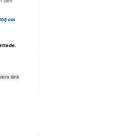
ch den
följ oss
attade.
iera länk