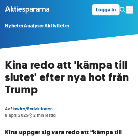
Logga in
Öpp
Nyheter
Analyser
Aktiviteter
Kina redo att 'kämpa till
slutet' efter nya hot från
Trump
Av
Finwire/Redaktionen
8 april 2025
2
min lästid
Kina uppger sig vara redo att “kämpa till