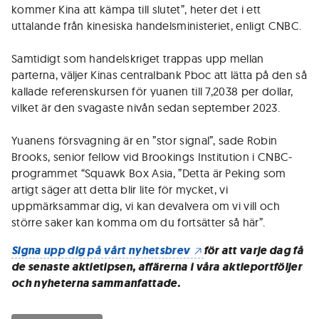
kommer Kina att kämpa till slutet”, heter det i ett
uttalande från kinesiska handelsministeriet, enligt CNBC.
Samtidigt som handelskriget trappas upp mellan
parterna, väljer Kinas centralbank Pboc att lätta på den så
kallade referenskursen för yuanen till 7,2038 per dollar,
vilket är den svagaste nivån sedan september 2023.
Yuanens försvagning är en ”stor signal”, sade Robin
Brooks, senior fellow vid Brookings Institution i CNBC-
programmet “Squawk Box Asia, ”Detta är Peking som
artigt säger att detta blir lite för mycket, vi
uppmärksammar dig, vi kan devalvera om vi vill och
större saker kan komma om du fortsätter så här”.
Signa upp dig på vårt nyhetsbrev
för att varje dag få
de senaste aktietipsen, affärerna i våra aktieportföljer
och nyheterna sammanfattade.