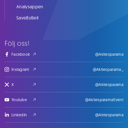
Analysappen
SaveByBell
Följ oss!
Facebook
@Aktiespararna
Instagram
@Aktiespararna_
X
@Aktiespararna
Youtube
@AktiespararnaEvent
LinkedIn
@Aktiespararna