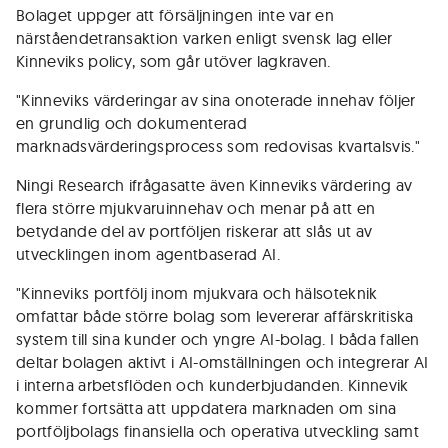
Bolaget uppger att försäljningen inte var en
närståendetransaktion varken enligt svensk lag eller
Kinneviks policy, som går utöver lagkraven.
"Kinneviks värderingar av sina onoterade innehav följer
en grundlig och dokumenterad
marknadsvärderingsprocess som redovisas kvartalsvis."
Ningi Research ifrågasatte även Kinneviks värdering av
flera större mjukvaruinnehav och menar på att en
betydande del av portföljen riskerar att slås ut av
utvecklingen inom agentbaserad AI.
"Kinneviks portfölj inom mjukvara och hälsoteknik
omfattar både större bolag som levererar affärskritiska
system till sina kunder och yngre AI-bolag. I båda fallen
deltar bolagen aktivt i AI-omställningen och integrerar AI
i interna arbetsflöden och kunderbjudanden. Kinnevik
kommer fortsätta att uppdatera marknaden om sina
portföljbolags finansiella och operativa utveckling samt