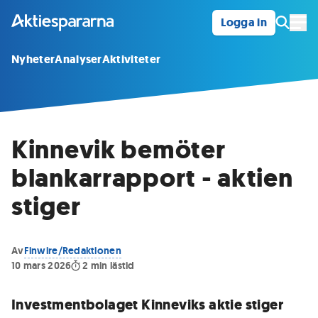
Logga in
Öpp
Nyheter
Analyser
Aktiviteter
Kinnevik bemöter
blankarrapport - aktien
stiger
Av
Finwire/Redaktionen
10 mars 2026
2
min lästid
Investmentbolaget Kinneviks aktie stiger