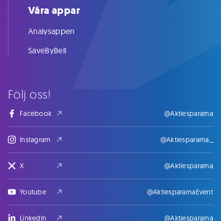
Våra appar
Analysappen
SaveByBell
Följ oss!
Facebook
@Aktiespararna
Instagram
@Aktiespararna_
X
@Aktiespararna
Youtube
@AktiespararnaEvent
LinkedIn
@Aktiespararna