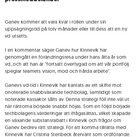
Ganev kommer att vara kvar i rollen under sin
uppsägningstid på tolv månader eller till dess att en ny
vd utsetts.
I en kommentar säger Ganev hur Kinnevik har
genomgått en förändringsresa under hans åtta år som
vd, och att han är "fortsatt övertygad om att vår portfölj
speglar teamets vision, mod och hårda arbete".
Ganevs vd-tid i Kinnevik har kantats av ett skifte mot
onoterade snabbväxande techbolag, samtidigt som
noterade kassakor sålts av. Denna strategi föll inte väl ut
när räntorna började snabbt höjas. Som en följd började
techbolagens värderingar att ifrågasättas, vilket skapade
en växande substansrabatt i Kinnevik och frågor om
Ganev bedrev rätt strategi. För att komma tillrätta med
Kinnevik har Cristina Stenbeck återvänt som ordförande.