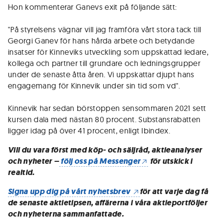
Hon kommenterar Ganevs exit på följande sätt:
"På styrelsens vägnar vill jag framföra vårt stora tack till
Georgi Ganev för hans hårda arbete och betydande
insatser för Kinneviks utveckling som uppskattad ledare,
kollega och partner till grundare och ledningsgrupper
under de senaste åtta åren. Vi uppskattar djupt hans
engagemang för Kinnevik under sin tid som vd".
Kinnevik har sedan börstoppen sensommaren 2021 sett
kursen dala med nästan 80 procent. Substansrabatten
ligger idag på över 41 procent, enligt Ibindex.
Vill du vara först med köp- och säljråd, aktieanalyser
och nyheter –
följ oss på Messenger
för utskick i
realtid.
Signa upp dig på vårt nyhetsbrev
för att varje dag få
de senaste aktietipsen, affärerna i våra aktieportföljer
och nyheterna sammanfattade.