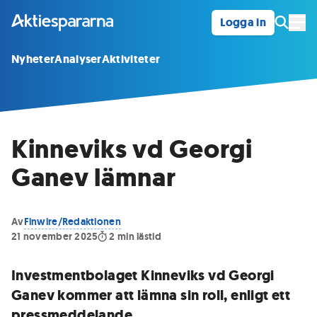
Logga in
Öpp
Nyheter
Analyser
Aktiviteter
Kinneviks vd Georgi
Ganev lämnar
Av
Finwire/Redaktionen
21 november 2025
2
min lästid
Investmentbolaget Kinneviks vd Georgi
Ganev kommer att lämna sin roll, enligt ett
pressmeddelande.