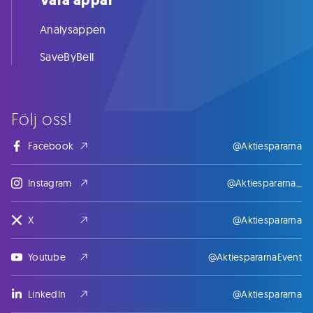
Våra appar
Analysappen
SaveByBell
Följ oss!
Facebook
@Aktiespararna
Instagram
@Aktiespararna_
X
@Aktiespararna
Youtube
@AktiespararnaEvent
LinkedIn
@Aktiespararna