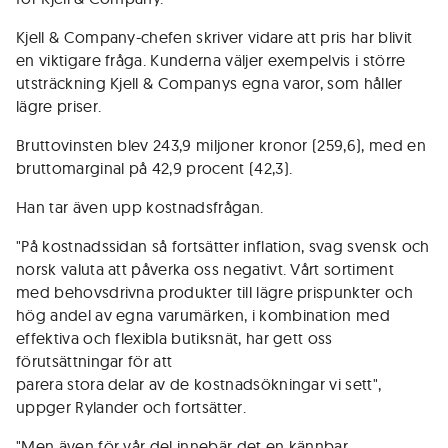
Kjell & Company-chefen skriver vidare att pris har blivit
en viktigare fråga. Kunderna väljer exempelvis i större
utsträckning Kjell & Companys egna varor, som håller
lägre priser.
Bruttovinsten blev 243,9 miljoner kronor (259,6), med en
bruttomarginal på 42,9 procent (42,3).
Han tar även upp kostnadsfrågan.
"På kostnadssidan så fortsätter inflation, svag svensk och
norsk valuta att påverka oss negativt. Vårt sortiment
med behovsdrivna produkter till lägre prispunkter och
hög andel av egna varumärken, i kombination med
effektiva och flexibla butiksnät, har gett oss
förutsättningar för att
parera stora delar av de kostnadsökningar vi sett",
uppger Rylander och fortsätter.
"Men även för vår del innebär det en kännbar