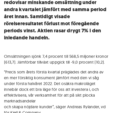
redovisar minskande omsättning under
andra kvartalet jämfört med samma period
året innan. Samtidigt visade
rörelseresultatet förlust mot föregående
periods vinst. Aktien rasar drygt 7% i den
inledande handeln.
Omsättningen sjönk 7,4 procent till 568,5 miljoner kronor
(613,7). Jämförbar tillväxt uppgick till -9,0 procent (10,2).
“Precis som årets första kvartal präglades det andra av
en mer försiktig konsument jämfört med den vi såg
under första halvåret 2022. Det osäkra makroläget
innebär dock ett bra läge för oss att investera i, och
effektivisera, vår verksamhet för att på sikt plocka
marknadsandelar
och skapa nöjdare kunder”, säger Andreas Rylander, vd
för Kjell & Company.