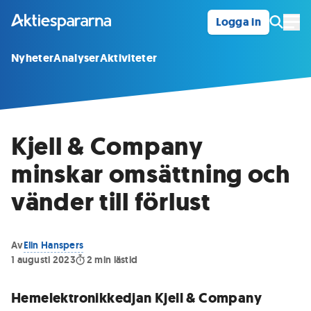
Logga in
Öpp
Nyheter
Analyser
Aktiviteter
Kjell & Company
minskar omsättning och
vänder till förlust
Av
Elin Hanspers
1 augusti 2023
2
min lästid
Hemelektronikkedjan Kjell & Company