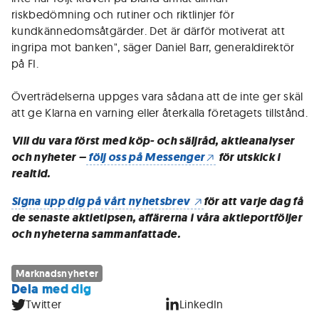
riskbedömning och rutiner och riktlinjer för
kundkännedomsåtgärder. Det är därför motiverat att
ingripa mot banken", säger Daniel Barr, generaldirektör
på FI.
Överträdelserna uppges vara sådana att de inte ger skäl
att ge Klarna en varning eller återkalla företagets tillstånd.
Vill du vara först med köp- och säljråd, aktieanalyser
och nyheter –
följ oss på Messenger
för utskick i
realtid.
Signa upp dig på vårt nyhetsbrev
för att varje dag få
de senaste aktietipsen, affärerna i våra aktieportföljer
och nyheterna sammanfattade.
Marknadsnyheter
Dela med dig
Twitter
LinkedIn