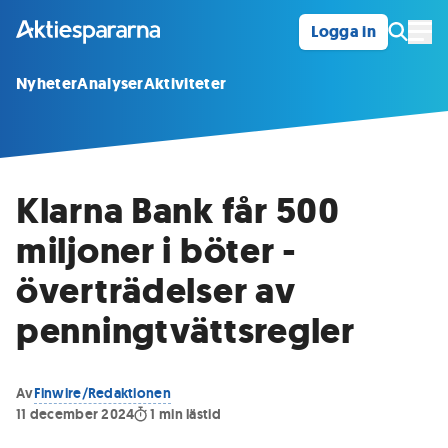
Logga in
Öpp
Nyheter
Analyser
Aktiviteter
Klarna Bank får 500
miljoner i böter -
överträdelser av
penningtvättsregler
Av
Finwire/Redaktionen
11 december 2024
1
min lästid