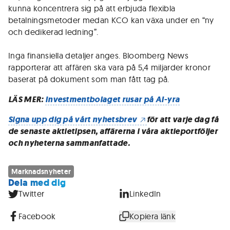
kunna koncentrera sig på att erbjuda flexibla
betalningsmetoder medan KCO kan växa under en “ny
och dedikerad ledning”.
Inga finansiella detaljer anges. Bloomberg News
rapporterar att affären ska vara på 5,4 miljarder kronor
baserat på dokument som man fått tag på.
LÄS MER:
Investmentbolaget rusar på AI-yra
Signa upp dig på vårt nyhetsbrev
för att varje dag få
de senaste aktietipsen, affärerna i våra aktieportföljer
och nyheterna sammanfattade.
Marknadsnyheter
Dela med dig
Twitter
LinkedIn
Facebook
Kopiera länk