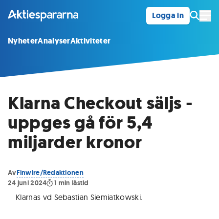
Logga in
Öpp
Nyheter
Analyser
Aktiviteter
Klarna Checkout säljs -
uppges gå för 5,4
miljarder kronor
Av
Finwire/Redaktionen
24 juni 2024
1
min lästid
Klarnas vd Sebastian Siemiatkowski
.