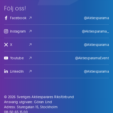
Följ oss!
Facebook
@Aktiespararna
Instagram
@Aktiespararna_
X
@Aktiespararna
Youtube
@AktiespararnaEvent
LinkedIn
@Aktiespararna
© 2026 Sveriges Aktiesparares Riksförbund
Ansvarig utgivare: Göran Lind
Adress: Sturegatan 15, Stockholm
08-50 65 15 00