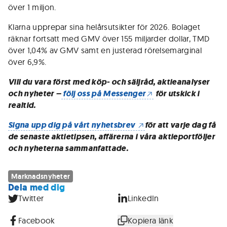
över 1 miljon.
Klarna upprepar sina helårsutsikter för 2026. Bolaget
räknar fortsatt med GMV över 155 miljarder dollar, TMD
över 1,04% av GMV samt en justerad rörelsemarginal
över 6,9%.
Vill du vara först med köp- och säljråd, aktieanalyser
och nyheter –
följ oss på Messenger
för utskick i
realtid.
Signa upp dig på vårt nyhetsbrev
för att varje dag få
de senaste aktietipsen, affärerna i våra aktieportföljer
och nyheterna sammanfattade.
Marknadsnyheter
Dela med dig
Twitter
LinkedIn
Facebook
Kopiera länk