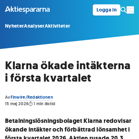
Logga in
Öpp
Nyheter
Analyser
Aktiviteter
Klarna ökade intäkterna
i första kvartalet
Av
Finwire/Redaktionen
15 maj 2026
1
min lästid
Betalningslösningsbolaget Klarna redovisar
ökande intäkter och förbättrad lönsamhet i
första kvartalet 2026. Aktien rusade 20,3