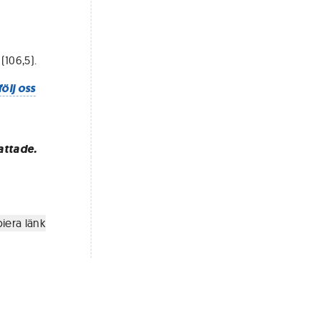
(106,5).
följ oss
attade.
iera länk