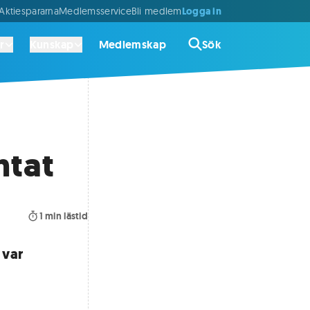
Logga in
ktiespararna
Medlemsservice
Bli medlem
r
Kunskap
Medlemskap
Sök
ntat
1
min lästid
 var