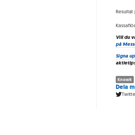
Resultat 
Kassaflö
Vill du 
på Mess
Signa up
aktietip
Knowit
Dela m
Twitte