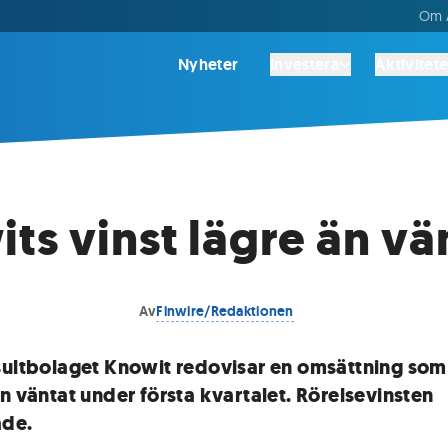
Om A
Nyheter
Investera
Aktivitete
ts vinst lägre än vä
Av
Finwire/Redaktionen
sultbolaget Knowit redovisar en omsättning som
än väntat under första kvartalet. Rörelsevinsten
ade.