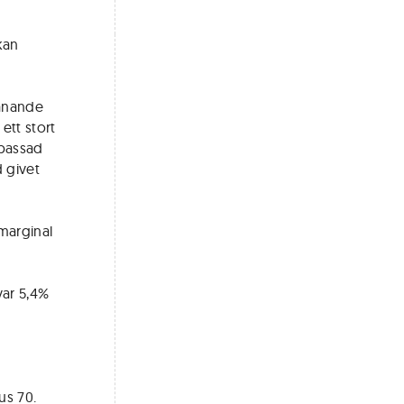
kan
manande
ett stort
npassad
d givet
-marginal
var 5,4%
us 70.