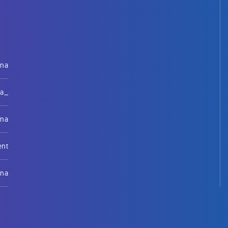
rna
na_
rna
ent
rna