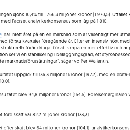
gen sjönk 10,4% till 1 766,3 miljoner kronor (1 970,5). Utfallet 
 med Factset analytikerkonsensus som låg på 1 810.
har inlett året på en en marknad som är väsentligt mer ut
med första kvartalet föregående år. Efter en intensiv höst med 
 strukturella förändringar för att skapa en mer effektiv och a
tion ser vi en stabilisering i beläggningsgrad, ett styrkebeske
e marknadsförutsättningar", säger vd Per Wallentin.
ultatet uppgick till 136,3 miljoner kronor (197,2), med en ebita
10,0).
esultatet blev 94,8 miljoner kronor (154,5). Rörelsemarginalen 
t före skatt var 82,2 miljoner kronor (133,3).
t efter skatt blev 64 miljoner kronor (104,1), analytikerkonsens