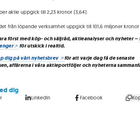
per aktie uppgick till 2,23 kronor (3,64).
det från löpande verksamhet uppgick till 101,6 miljoner kronor 
vara först med köp- och säljråd, aktieanalyser och nyheter –
enger
för utskick i realtid.
p dig på vårt nyhetsbrev
för att varje dag få de senaste
sen, affärerna i våra aktieportföljer och nyheterna sammanf
ed dig
r
LinkedIn
Facebook
Kop