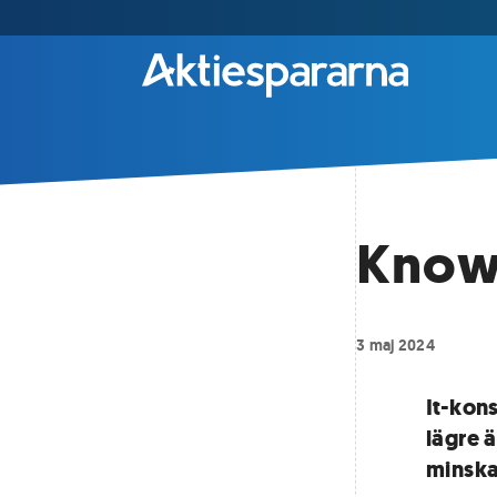
Knowi
3 maj 2024
It-kon
lägre 
minsk