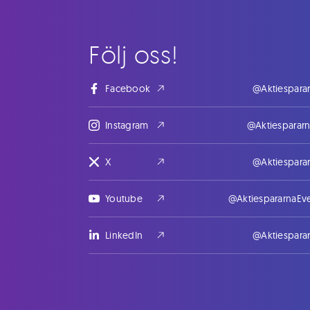
Följ oss!
Facebook
@Aktiespara
Instagram
@Aktiesparar
X
@Aktiespara
Youtube
@AktiespararnaEv
LinkedIn
@Aktiespara