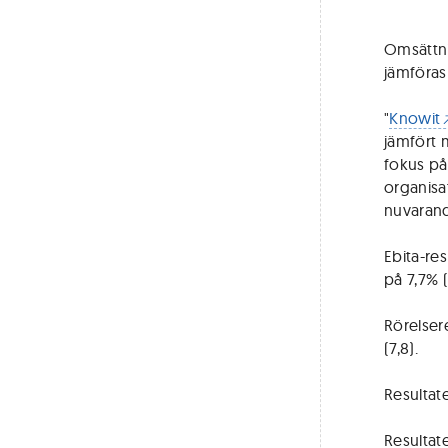
Omsättnin
jämföras
"
Knowit
jämfört 
fokus på
organisa
nuvarand
Ebita-res
på 7,7% (
Rörelser
(7,8).
Resultate
Resultate